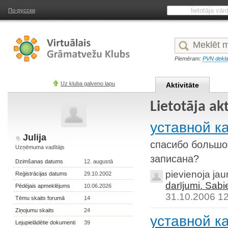
По-русски
Piemēram:
PVN dekla
Uz kluba galveno lapu
Aktivitāte
Lietotāja akt
уставной к
Julija
спасибо большое
Uzņēmuma vadītājs
записана?
Dzimšanas datums
12. augustā
pievienoja ja
Reģistrācijas datums
29.10.2002
darījumi. Sab
Pēdējais apmeklējums
10.06.2026
31.10.2006 1
Tēmu skaits forumā
14
Ziņojumu skaits
24
уставной к
Lejupielādētie dokumenti
39