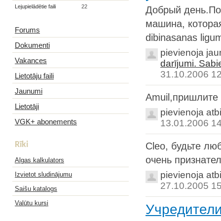
Lejupielādētie faili
22
Добрый день.По
машина, котора
Forums
dibinasanas ligu
Dokumenti
pievienoja ja
Vakances
darījumi. Sab
31.10.2006 1
Lietotāju faili
Jaunumi
Amuil,пришлите
Lietotāji
pievienoja atb
VGK+ abonements
13.01.2006 1
Rīki
Cleo, будьте л
очень признате
Algas kalkulators
pievienoja atb
Izvietot sludinājumu
27.10.2005 1
Saišu katalogs
Valūtu kursi
Учредител