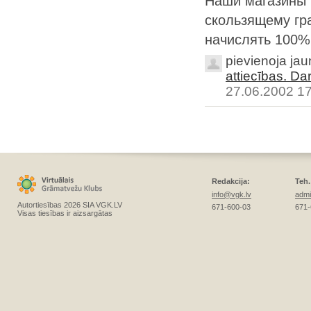
Наши магазины 
скользящему гр
начислять 100% 
pievienoja ja
attiecības. Da
27.06.2002 1
Redakcija:
Teh.
info@vgk.lv
admi
Autortiesības 2026 SIA VGK.LV
671-600-03
671-
Visas tiesības ir aizsargātas