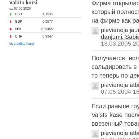
Фирма открылас
Valūtu kursi
uz 07.08.2026
который полнос
USD
1.1535
на фирме как ра
GBP
0.8577
pievienoja ja
SEK
10.9455
darījumi. Sab
CHF
0.9347
18.03.2005 2
visu valūtu kursi
Получается, ес
сальдировать в 
то теперь по де
pievienoja atb
07.05.2004 1
Если раньше гр
Valsts kase пос
ввезенный товар
pievienoja atb