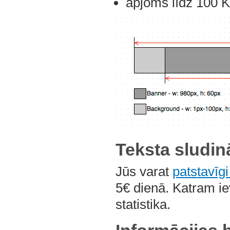
apjoms līdz 100 K
Teksta sludin
Jūs varat
patstavīgi
5€ dienā. Katram ie
statistika.