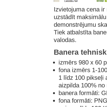
Izvietojuma cena ir
uzstādīt maksimālu 
demonstrējumu skai
Tiek atbalstīta ban
valodas.
Banera tehnisk
izmērs 980 x 60 pi
fona izmērs 1-100
1 līdz 100 pikseļi
aizpilda 100% no 
banera formāti: 
fona formāti: PN