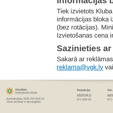
Informācijas 
Tiek izvietots Kluba
informācijas bloka 
(bez rotācijas). Min
Izvietošanas cena 
Sazinieties a
Sakarā ar reklāmas
reklama@vgk.lv
vai
Redakcija:
Teh.
info@vgk.lv
admi
Autortiesības 2026 SIA VGK.LV
671-600-03
671-
Visas tiesības ir aizsargātas