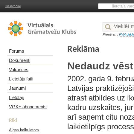
По-русски
Piemēram:
PVN dekla
Reklāma
Forums
Dokumenti
Nedaudz vēst
Vakances
2002. gada 9. februā
Lietotāju faili
Latvijas praktizējo
Jaunumi
atrast atbildes uz 
Lietotāji
kadru uzskaites, j
VGK+ abonements
arī saņemt citu noza
Rīki
laikietilpīgs process
Algas kalkulators