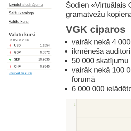
Šodien «Virtuālais 
Izvietot sludinājumu
grāmatvežu kopiena
Saišu katalogs
Valūtu kursi
VGK ciparos
Valūtu kursi
vairāk nekā 4 000 
uz 05.08.2026
USD
1.1554
ikmēneša auditori
GBP
0.8572
50 000 skatījumu
SEK
10.9635
CHF
0.9345
vairāk nekā 100 0
visu valūtu kursi
forumā
6 000 000 ielādēto
1