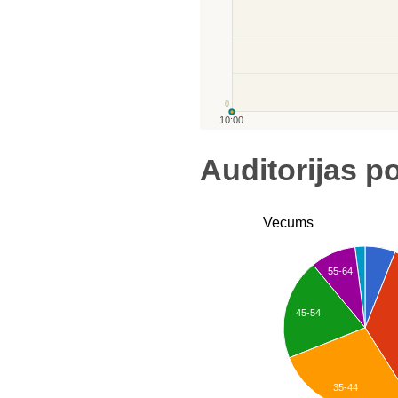
0
10:00
Auditorijas po
Vecums
55-64
45-54
35-44