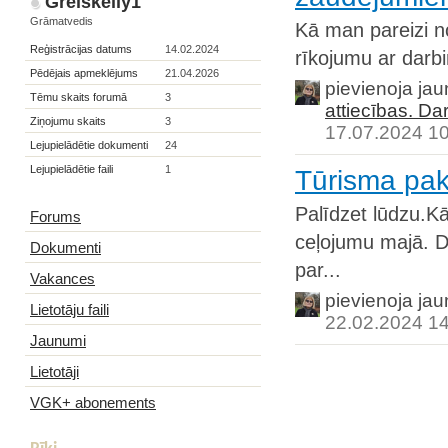
Greiskelly1
Grāmatvedis
Kā man pareizi n
Reģistrācijas datums
14.02.2024
rīkojumu ar darb
Pēdējais apmeklējums
21.04.2026
pievienoja ja
Tēmu skaits forumā
3
attiecības. Da
Ziņojumu skaits
3
17.07.2024 1
Lejupielādētie dokumenti
24
Lejupielādētie faili
1
Tūrisma pa
Palīdzet lūdzu.Kā
Forums
ceļojumu majā. D
Dokumenti
par...
Vakances
pievienoja ja
Lietotāju faili
22.02.2024 1
Jaunumi
Lietotāji
VGK+ abonements