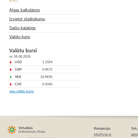
Rīki
Algas kalkulators
Izvietot sludinājumu
Saišu katalogs
Valūtu kursi
Valūtu kursi
uz 05.08.2026
USD
1.1554
GBP
0.8572
SEK
10.9635
CHF
0.9345
visu valūtu kursi
Redakcija:
Teh.
info@vgk.lv
admi