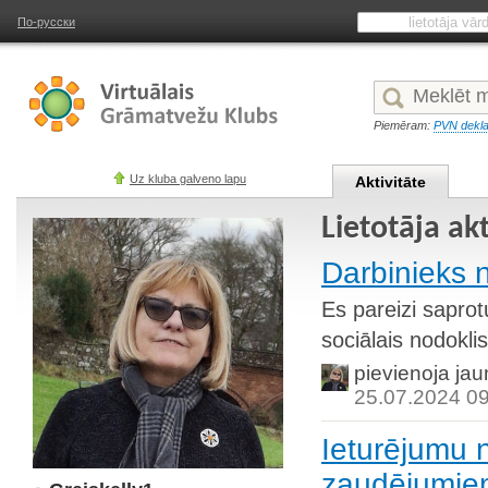
По-русски
Piemēram:
PVN dekla
Uz kluba galveno lapu
Aktivitāte
Lietotāja akt
Darbinieks 
Es pareizi saprot
sociālais nodokli
pievienoja ja
25.07.2024 0
Ieturējumu 
zaudējumie