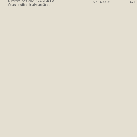
Autortiesības 2026 SIA VGK.LV
671-600-03
671-
Visas tiesības ir aizsargātas