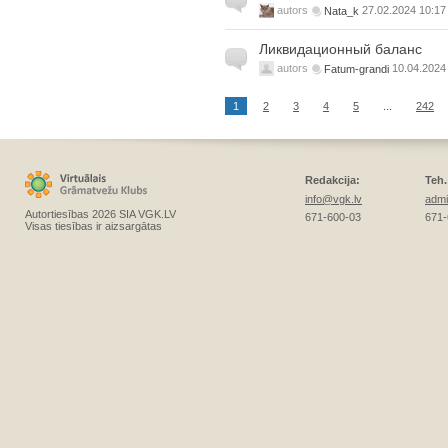
autors
Nata_k
27.02.2024 10:17
Ликвидационный баланс
autors
Fatum-grandi
10.04.2024
1
2
3
4
5
...
242
Redakcija:
Teh.
info@vgk.lv
admi
Autortiesības 2026 SIA VGK.LV
671-600-03
671-
Visas tiesības ir aizsargātas