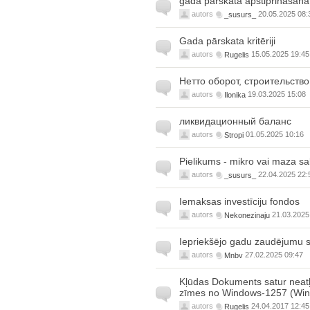
gada pārskata apstiprināšana
autors
_susurs_
20.05.2025 08:
Gada pārskata kritēriji
autors
Rugelis
15.05.2025 19:45
Нетто оборот, строительство
autors
Ilonika
19.03.2025 15:08
ликвидационный баланс
autors
Stropi
01.05.2025 10:16
Pielikums - mikro vai maza s
autors
_susurs_
22.04.2025 22:
Iemaksas investīciju fondos
autors
Nekonezinaju
21.03.2025
Iepriekšējo gadu zaudējumu 
autors
Mnbv
27.02.2025 09:47
Kļūdas Dokuments satur neatļa
zīmes no Windows-1257 (Wind
autors
Rugelis
24.04.2017 12:45