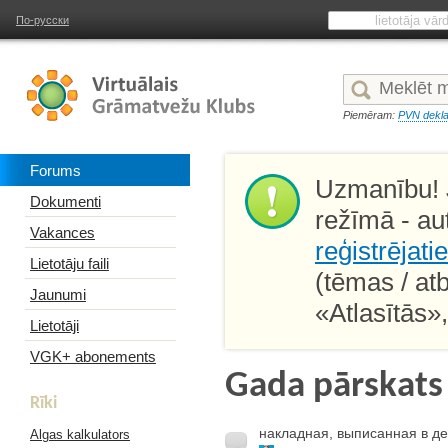
По-русски
Piemēram:
PVN dekla
Forums
Uzmanību! J
Dokumenti
režīmā - au
Vakances
reģistrējati
Lietotāju faili
(tēmas / at
Jaunumi
«Atlasītās»
Lietotāji
VGK+ abonements
Gada pārskat
Rīki
накладная, выписанная в де
Algas kalkulators