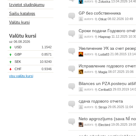
autors
Zoluska
13.04.2026 14:4
Izvietot sludinājumu
GP без собственника
Saišu katalogs
autors
Otkat
08.02.2026 10:49
Valūtu kursi
Сроки подачи Годового отчё
Valūtu kursi
autors
Hiapeap
11.12.2025 10:3
uz 06.08.2026
USD
1.1542
Увеличение УК за счет резе
autors
Luda83
21.08.2015 13:14
GBP
0.8571
SEK
10.9240
Исправление годового отчет
CHF
0.9346
autors
Magia
08.07.2025 15:06
visu valūtu kursi
Bilances un PZA posteņu atšif
autors
Ceriba63
29.03.2019 14:
сдача годового отчета
autors
Stropi
29.05.2025 11:04
Neto apgrozījums (sava NĪ n
autors
Elecbird
19.05.2025 19:0