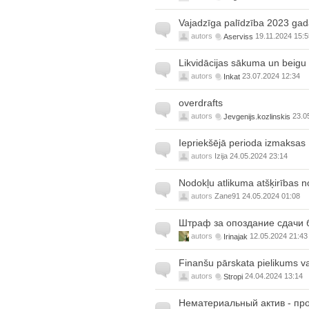
Vajadzīga palīdzība 2023 ga
autors
Aserviss
19.11.2024 15:5
Likvidācijas sākuma un beigu 
autors
Inkat
23.07.2024 12:34
overdrafts
autors
Jevgenijs.kozlinskis
23.0
Iepriekšējā perioda izmaksas
autors
Izija
24.05.2024 23:14
Nodokļu atlikuma atšķirības n
autors
Zane91
24.05.2024 01:08
Штраф за опоздание сдачи 
autors
Irinajak
12.05.2024 21:43
Finanšu pārskata pielikums v
autors
Stropi
24.04.2024 13:14
Нематериальный актив - пр