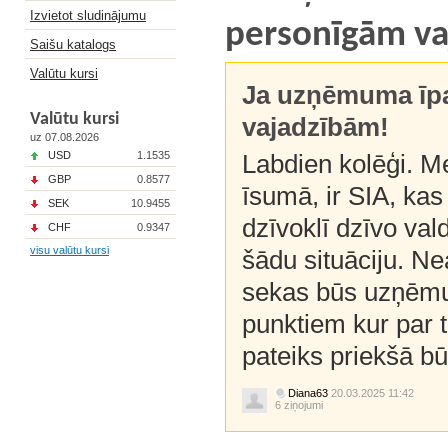
Izvietot sludinājumu
personīgām v
Saišu katalogs
Valūtu kursi
Ja uzņēmuma īpa
Valūtu kursi
vajadzībām!
uz 07.08.2026
USD
1.1535
Labdien kolēģi. Me
GBP
0.8577
īsumā, ir SIA, kas 
SEK
10.9455
dzīvoklī dzīvo val
CHF
0.9347
visu valūtu kursi
šādu situāciju. Ne
sekas būs uzņēmum
punktiem kur par t
pateiks priekšā bū
Diana63
20.03.2025 11:42
6 ziņojumi