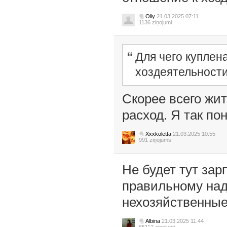
Oliy
21.03.2025 07:11
1136 ziņojumi
Для чего куплен
хоздеятельност
Скорее всего жит
расход. Я так по
Xxxkoletta
21.03.2025 10:55
991 ziņojums
Не будет тут зар
правильному над
нехозяйственные
Albina
21.03.2025 11:44