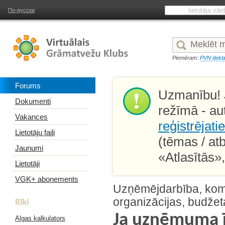
По-русски
Piemēram:
PVN dekla
Forums
Uzmanību! J
Dokumenti
režīmā - au
Vakances
reģistrējati
Lietotāju faili
(tēmas / at
Jaunumi
«Atlasītās»
Lietotāji
VGK+ abonements
Uzņēmējdarbība, kome
organizācijas, budžet
Rīki
Ja uzņēmuma ī
Algas kalkulators