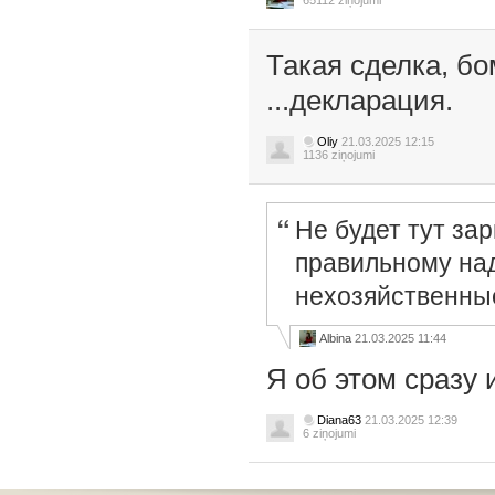
65112 ziņojumi
Такая сделка, бо
...декларация.
Oliy
21.03.2025 12:15
1136 ziņojumi
Не будет тут зар
правильному над
нехозяйственные
Albina
21.03.2025 11:44
Я об этом сразу
Diana63
21.03.2025 12:39
6 ziņojumi