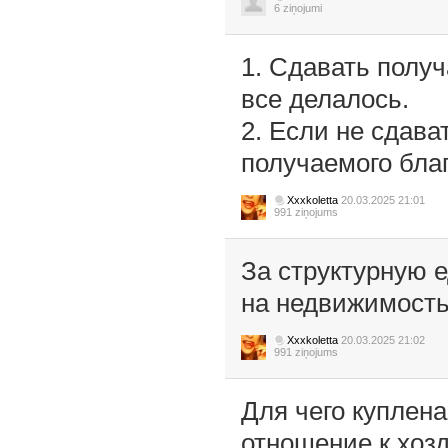
6 ziņojumi
1. Сдавать получ
все делалось.
2. Если не сдава
получаемого благ
Xxxkoletta
20.03.2025 21:01
991 ziņojums
За структурную е
на недвижимость 
Xxxkoletta
20.03.2025 21:02
991 ziņojums
Для чего куплен
отношение к хоз