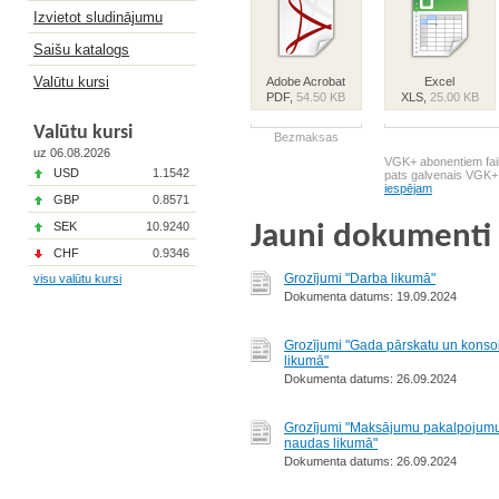
Izvietot sludinājumu
Saišu katalogs
Valūtu kursi
Adobe Acrobat
Excel
PDF,
54.50 KB
XLS,
25.00 KB
Valūtu kursi
Bezmaksas
uz 06.08.2026
VGK+ abonentiem fail
USD
1.1542
pats galvenais VGK+
iespējam
GBP
0.8571
SEK
10.9240
Jauni dokumenti
CHF
0.9346
Grozījumi "Darba likumā"
visu valūtu kursi
Dokumenta datums: 19.09.2024
Grozījumi "Gada pārskatu un konso
likumā"
Dokumenta datums: 26.09.2024
Grozījumi "Maksājumu pakalpojumu
naudas likumā"
Dokumenta datums: 26.09.2024