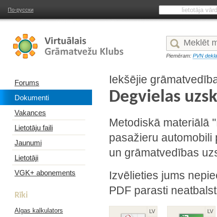
По-русски
Piemēram:
PVN dekla
Iekšējie grāmatvedīb
Forums
Degvielas uzsk
Dokumenti
Vakances
Metodiskā materiālā 
Lietotāju faili
pasažieru automobili
Jaunumi
un grāmatvedības uzsk
Lietotāji
VGK+ abonements
Izvēlieties jums nepie
PDF parasti neatbalst
Rīki
Algas kalkulators
LV
LV