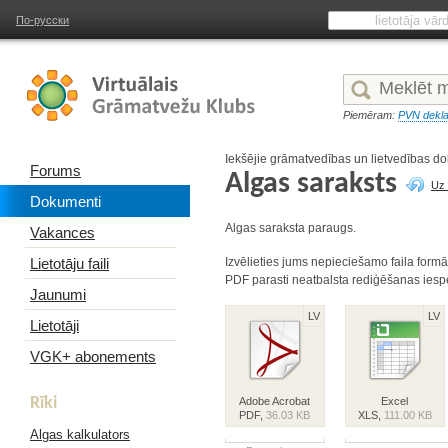
По-русски
Piemēram:
PVN dekla
Iekšējie grāmatvedības un lietvedības d
Forums
Algas saraksts
Uz 
Dokumenti
Algas saraksta paraugs.
Vakances
Lietotāju faili
Izvēlieties jums nepieciešamo faila formā
PDF parasti neatbalsta rediģēšanas iesp
Jaunumi
LV
LV
Lietotāji
VGK+ abonements
Rīki
Adobe Acrobat
Excel
PDF,
36.03 KB
XLS,
111.00 KB
Algas kalkulators