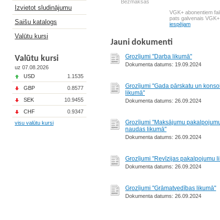
Bezmaksas
Izvietot sludinājumu
VGK+ abonentiem fail
pats galvenais VGK+
Saišu katalogs
iespējam
Valūtu kursi
Jauni dokumenti
Grozījumi "Darba likumā"
Valūtu kursi
Dokumenta datums: 19.09.2024
uz 07.08.2026
USD
1.1535
Grozījumi "Gada pārskatu un konso
GBP
0.8577
likumā"
SEK
10.9455
Dokumenta datums: 26.09.2024
CHF
0.9347
Grozījumi "Maksājumu pakalpojumu
visu valūtu kursi
naudas likumā"
Dokumenta datums: 26.09.2024
Grozījumi "Revīzijas pakalpojumu l
Dokumenta datums: 26.09.2024
Grozījumi "Grāmatvedības likumā"
Dokumenta datums: 26.09.2024