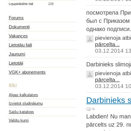
Lejupielādētie faili
228
посмотрела Прик
Forums
был с Приказом
Dokumenti
однако подписи.
Vakances
pievienoja atb
pārcelta...
Lietotāju faili
03.12.2014 1
Jaunumi
Lietotāji
Darbinieks slimoj
VGK+ abonements
pievienoja atb
pārcelta...
Rīki
03.12.2014 1
Algas kalkulators
Darbinieks s
Izvietot sludinājumu
11
Saišu katalogs
Labdien! Nu man 
Valūtu kursi
pārcelts uz 29. n