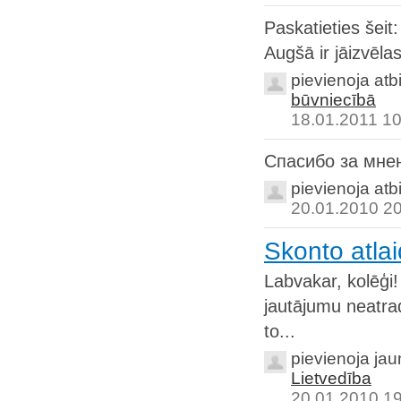
Paskatieties šeit
Augšā ir jāizvēlas
pievienoja atb
būvniecībā
18.01.2011 10
Спасибо за мнен
pievienoja atb
20.01.2010 2
Skonto atla
Labvakar, kolēģi!
jautājumu neatrad
to...
pievienoja ja
Lietvedība
20.01.2010 1