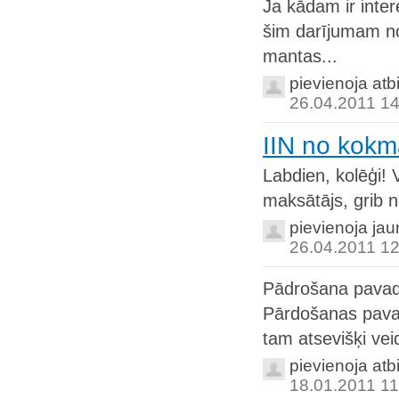
Ja kādam ir inter
šim darījumam no
mantas...
pievienoja atb
26.04.2011 14
IIN no kokm
Labdien, kolēģi! 
maksātājs, grib n
pievienoja ja
26.04.2011 12
Pādrošana pavadz
Pārdošanas pava
tam atsevišķi vei
pievienoja atb
18.01.2011 11