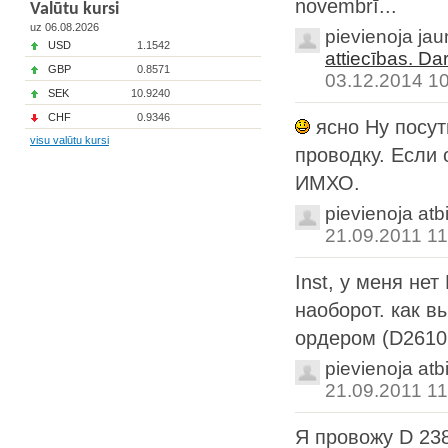
novembrī...
Valūtu kursi
uz 06.08.2026
pievienoja ja
USD
1.1542
attiecības. Da
GBP
0.8571
03.12.2014 1
SEK
10.9240
CHF
0.9346
ясно Ну посути
visu valūtu kursi
проводку. Если 
ИМХО.
pievienoja atb
21.09.2011 11
Inst, у меня не
наоборот. как 
ордером (D2610 
pievienoja atb
21.09.2011 11
Я провожу D 238