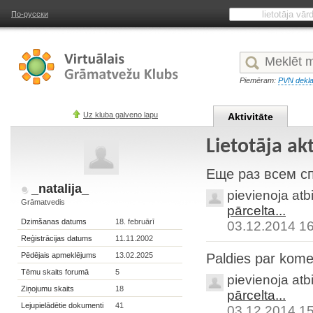
По-русски
Piemēram:
PVN dekla
Uz kluba galveno lapu
Aktivitāte
Lietotāja akt
Еще раз всем с
_natalija_
pievienoja atb
Grāmatvedis
pārcelta...
Dzimšanas datums
18. februārī
03.12.2014 1
Reģistrācijas datums
11.11.2002
Pēdējais apmeklējums
13.02.2025
Paldies par kome
Tēmu skaits forumā
5
pievienoja atb
Ziņojumu skaits
18
pārcelta...
Lejupielādētie dokumenti
41
03.12.2014 1