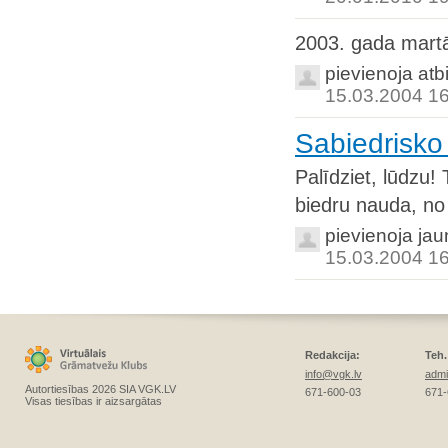
2003. gada mart
pievienoja atb
15.03.2004 1
Sabiedrisko
Palīdziet, lūdzu!
biedru nauda, no 
pievienoja ja
15.03.2004 1
Redakcija:
Teh.
info@vgk.lv
admi
Autortiesības 2026 SIA VGK.LV
671-600-03
671-
Visas tiesības ir aizsargātas