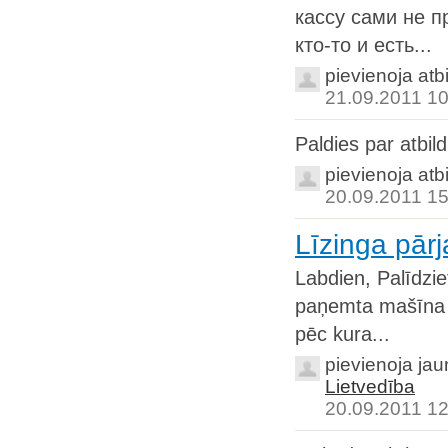
кассу сами не п
кто-то и есть...
pievienoja atb
21.09.2011 10
Paldies par atbil
pievienoja atb
20.09.2011 15
Līzinga pār
Labdien, Palīdzi
paņemta mašīna f
pēc kura...
pievienoja ja
Lietvedība
20.09.2011 12