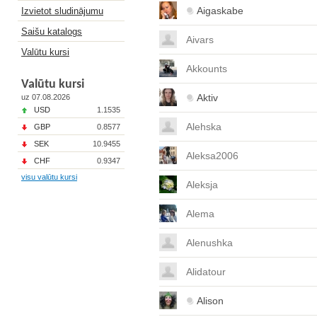
Aigaskabe
Izvietot sludinājumu
Saišu katalogs
Aivars
Valūtu kursi
Akkounts
Valūtu kursi
Aktiv
uz 07.08.2026
USD
1.1535
Alehska
GBP
0.8577
SEK
10.9455
Aleksa2006
CHF
0.9347
visu valūtu kursi
Aleksja
Alema
Alenushka
Alidatour
Alison