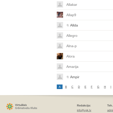
Allakar
Allap9
Allda
Allegro
Alna-p
Alora
Amarija
Ampir
A
B
C
D
E
F
G
H
I
Redakcija:
Teh.
info@vgk.lv
admi