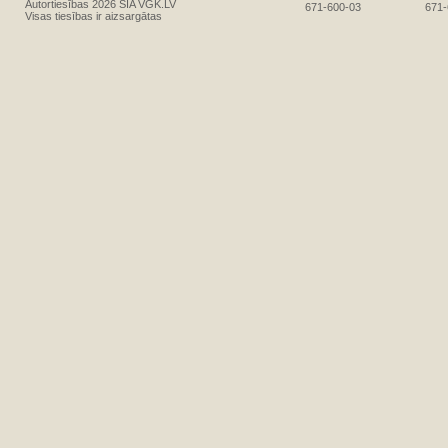
Autortiesības 2026 SIA VGK.LV
671-600-03
671-
Visas tiesības ir aizsargātas