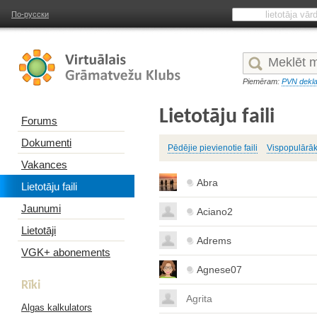
По-русски
Piemēram:
PVN dekla
Lietotāju faili
Forums
Dokumenti
Pēdējie pievienotie faili
Vispopulārāk
Vakances
Abra
Lietotāju faili
Jaunumi
Aciano2
Lietotāji
Adrems
VGK+ abonements
Agnese07
Rīki
Agrita
Algas kalkulators