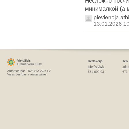
Несложно посчи
минималкой (а 
pievienoja atb
13.01.2026 1
Redakcija:
Teh.
info@vgk.lv
admi
Autortiesības 2026 SIA VGK.LV
671-600-03
671-
Visas tiesības ir aizsargātas