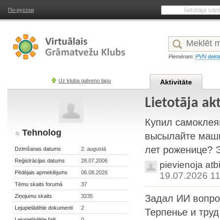
По-русски
Piemēram:
PVN dekla
Uz kluba galveno lapu
Aktivitāte
Lietotāja ak
Купил самоклея
Tehnolog
высылайте маши
лет роженице? Э
Dzimšanas datums
2. augustā
Reģistrācijas datums
28.07.2006
pievienoja atb
Pēdējais apmeklējums
06.08.2026
19.07.2026 11
Tēmu skaits forumā
37
Ziņojumu skaits
3235
Задал ИИ вопро
Lejupielādētie dokumenti
2
Терпенье и труд
Lejupielādētie faili
0