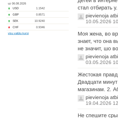
детей в интерне
uz 06.08.2026
стал отбирать у.
USD
1.1542
GBP
0.8571
pievienoja atb
10.05.2026 1
SEK
10.9240
CHF
0.9346
Моя жена, во вр
visu valūtu kursi
знает, что она 
не значит, шо во
pievienoja atb
03.05.2026 1
Жестокая правда
Двадцати минут
магазинам. 2. А
pievienoja atb
19.04.2026 1
Не спешите сры