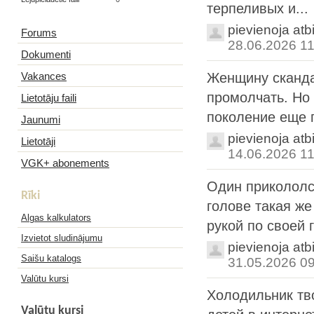
терпеливых и...
pievienoja atb
Forums
28.06.2026 11
Dokumenti
Vakances
Женщину сканда
промолчать. Но 
Lietotāju faili
поколение еще п
Jaunumi
pievienoja atb
Lietotāji
14.06.2026 11
VGK+ abonements
Один прикололся
Rīki
голове такая же
Algas kalkulators
рукой по своей г
Izvietot sludinājumu
pievienoja atb
Saišu katalogs
31.05.2026 0
Valūtu kursi
Холодильник тво
Valūtu kursi