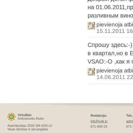
на 01.06.2011,п
разливным вином
pievienoja atb
15.11.2011 16
Спрошу здесь:-)
в квартал,но в
VSAO:-O ,как я 
pievienoja atb
14.06.2011 22
Redakcija:
Teh.
info@vgk.lv
admi
Autortiesības 2026 SIA VGK.LV
671-600-03
671-
Visas tiesības ir aizsargātas