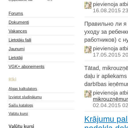
pievienoja atb
16.08.2015 2
Forums
Dokumenti
Правильно ли я 
Vakances
уходу за ребен
работников) с н
Lietotāju faili
pievienoja atb
Jaunumi
17.05.2015 2
Lietotāji
VGK+ abonements
Tātad, mikrouzņ
daļu ir apliekam
Rīki
darbības ieņēmu
Algas kalkulators
pievienoja atb
Izvietot sludinājumu
mikrouzņēmum
02.04.2015 0
Saišu katalogs
Valūtu kursi
Krājumu pal
Valūtu kursi