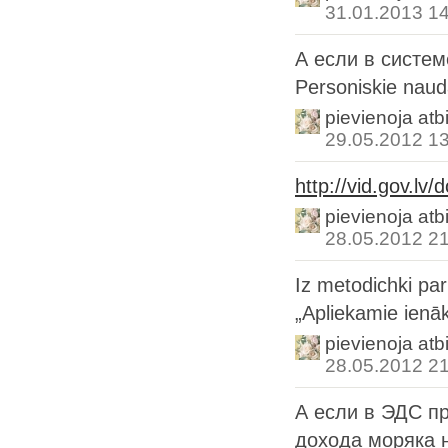
31.01.2013 1
А если в систе
Personiskie nau
pievienoja atb
29.05.2012 1
http://vid.gov.lv
pievienoja atb
28.05.2012 2
Iz metodichki par
„Apliekamie ienāk
pievienoja atb
28.05.2012 2
А если в ЭДС п
дохода моряка н