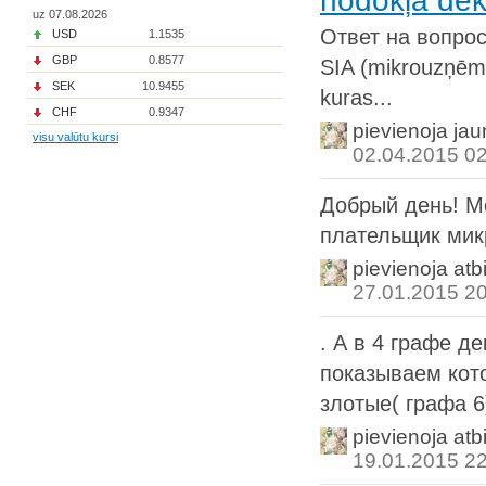
nodokļa dek
uz 07.08.2026
Ответ на вопрос
USD
1.1535
GBP
0.8577
SIA (mikrouzņēmu
SEK
10.9455
kuras...
CHF
0.9347
pievienoja ja
visu valūtu kursi
02.04.2015 0
Добрый день! М
плательщик мик
pievienoja atb
27.01.2015 2
. А в 4 графе д
показываем кото
злотые( графа 6)
pievienoja atb
19.01.2015 2