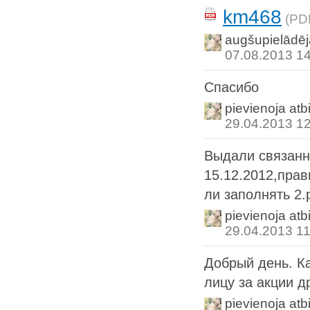
km468
(PD
augšupielādēj
07.08.2013 1
Спасибо
pievienoja atb
29.04.2013 1
Выдали связанн
15.12.2012,пра
ли заполнять 2.p
pievienoja atb
29.04.2013 11
Добрый день. К
лицу за акции д
pievienoja atb