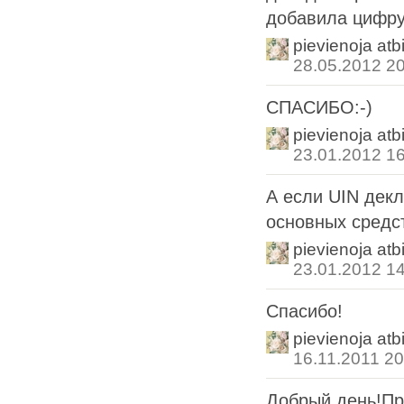
добавила цифру
pievienoja atb
28.05.2012 2
СПАСИБО:-)
pievienoja atb
23.01.2012 1
А если UIN декл
основных средст
pievienoja atb
23.01.2012 1
Спасибо!
pievienoja atb
16.11.2011 20
Добрый день!Пр