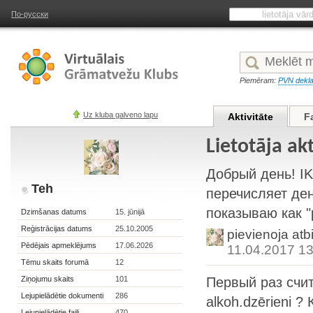
По-русски
Piemēram:
PVN dekla
Uz kluba galveno lapu
Aktivitāte
F
Lietotāja ak
Добрый день! IK
Teh
перечисляет ден
показываю как "p
Dzimšanas datums
15. jūnijā
Reģistrācijas datums
25.10.2005
pievienoja atb
Pēdējais apmeklējums
17.06.2026
11.04.2017 13
Tēmu skaits forumā
12
Ziņojumu skaits
101
Первый раз счит
Lejupielādētie dokumenti
286
alkoh.dzērieni ?
Lejupielādētie faili
470