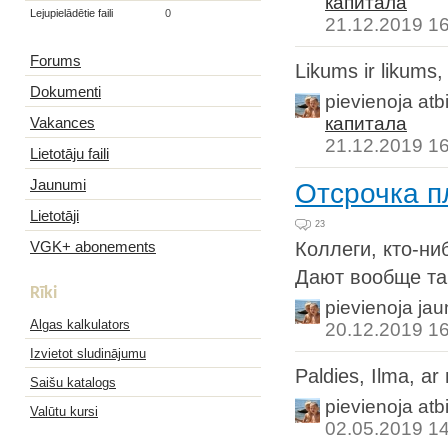
капитала
Lejupielādētie faili
0
21.12.2019 1
Forums
Likums ir likums,
Dokumenti
pievienoja atb
капитала
Vakances
21.12.2019 1
Lietotāju faili
Jaunumi
Отсрочка п
Lietotāji
23
VGK+ abonements
Коллеги, кто-ни
Дают вообще так
Rīki
pievienoja ja
Algas kalkulators
20.12.2019 1
Izvietot sludinājumu
Paldies, Ilma, ar
Saišu katalogs
pievienoja atb
Valūtu kursi
02.05.2019 1