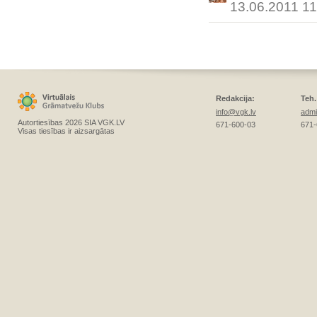
13.06.2011 11
Redakcija:
Teh.
info@vgk.lv
admi
Autortiesības 2026 SIA VGK.LV
671-600-03
671-
Visas tiesības ir aizsargātas