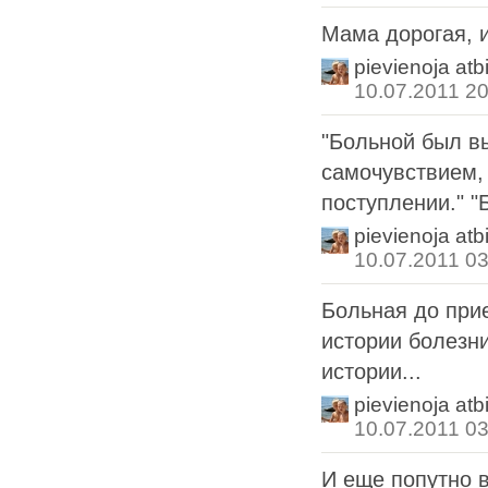
Мама дорогая, 
pievienoja atb
10.07.2011 20
"Больной был в
самочyвствием, 
постyплении." "
pievienoja atb
10.07.2011 03
Больная до при
истории болезни
истории...
pievienoja atb
10.07.2011 03
И еще попутно 