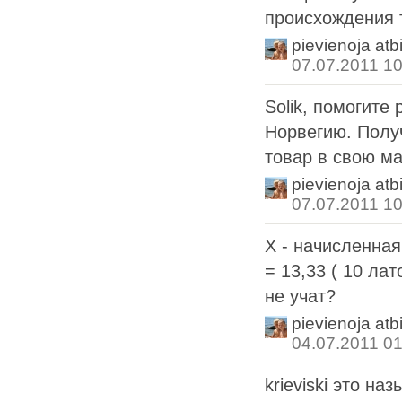
происхождения 
pievienoja atb
07.07.2011 10
Solik, помогите
Норвегию. Получ
товар в свою ма
pievienoja atb
07.07.2011 10
X - начисленная 
= 13,33 ( 10 лат
не учат?
pievienoja atb
04.07.2011 01
krieviski это на