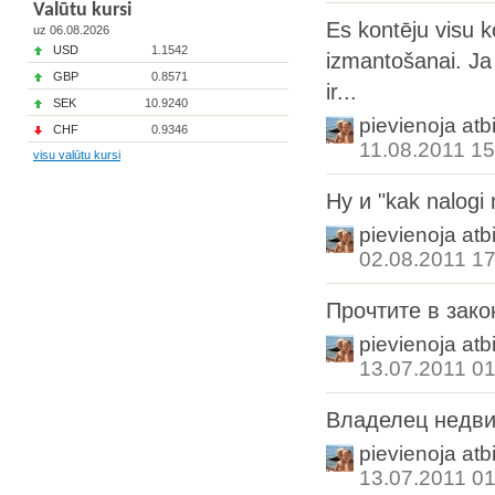
Valūtu kursi
Es kontēju visu ko
uz 06.08.2026
USD
1.1542
izmantošanai. Ja 
GBP
0.8571
ir...
SEK
10.9240
pievienoja atb
CHF
0.9346
11.08.2011 15
visu valūtu kursi
Ну и "kak nalogi
pievienoja atb
02.08.2011 17
Прочтите в зак
pievienoja atb
13.07.2011 01
Владелец недв
pievienoja atb
13.07.2011 01