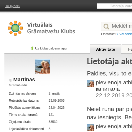
По-русски
Piemēram:
PVN dekla
Uz kluba galveno lapu
Aktivitāte
F
Lietotāja ak
Paldies, visu to 
Martinas
pievienoja atb
Grāmatvedis
капитала
Dzimšanas datums
2. maijā
22.12.2019 2
Reģistrācijas datums
23.09.2003
Pēdējais apmeklējums
23.04.2026
Neiet runa par pi
Tēmu skaits forumā
121
nav iesniegts. B
Ziņojumu skaits
38532
pievienoja atb
Lejupielādētie dokumenti
8