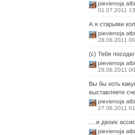
pievienoja atb
01.07.2011 13
А я старыми ко
pievienoja atb
28.06.2011 00
(с) Тебя посодют
pievienoja atb
28.06.2011 00
Вы бы хоть каку
выставляете сч
pievienoja atb
27.06.2011 01
....и двоих асси
pievienoja atb