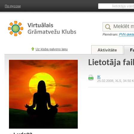
По-русски
Piemēram:
PVN dekla
Uz kluba galveno lapu
Aktivitāte
F
Lietotāja fa
IK
25.02.2008, XLS, 34.50 KB