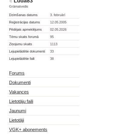
Luda83
Grāmatvedis
Dzimšanas datums
3. februārī
Reģistrācijas datums
12.05.2005
Pēdējais apmeklējums
02.05.2026
Tēmu skaits forumā
95
Ziņojumu skaits
1113
Lejupielādētie dokumenti
33
Lejupielādētie faili
38
Forums
Dokumenti
Vakances
Lietotāju faili
Jaunumi
Lietotāji
VGK+ abonements