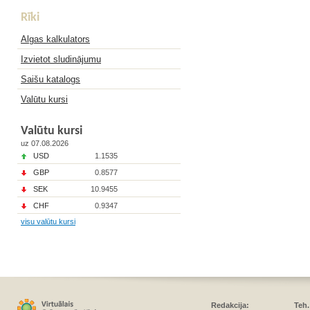
Rīki
Algas kalkulators
Izvietot sludinājumu
Saišu katalogs
Valūtu kursi
Valūtu kursi
uz 07.08.2026
USD
1.1535
GBP
0.8577
SEK
10.9455
CHF
0.9347
visu valūtu kursi
Redakcija:
Teh.