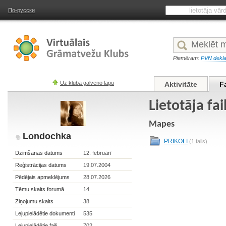
По-русски
Piemēram:
PVN dekla
Uz kluba galveno lapu
Aktivitāte
F
Lietotāja fa
Mapes
Londochka
PRIKOLI
(1 fails)
Dzimšanas datums
12. februārī
Reģistrācijas datums
19.07.2004
Pēdējais apmeklējums
28.07.2026
Tēmu skaits forumā
14
Ziņojumu skaits
38
Lejupielādētie dokumenti
535
Lejupielādētie faili
702