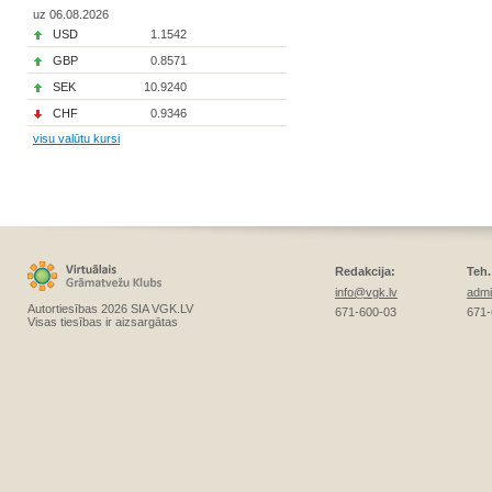
uz 06.08.2026
USD
1.1542
GBP
0.8571
SEK
10.9240
CHF
0.9346
visu valūtu kursi
Redakcija:
Teh.
info@vgk.lv
admi
Autortiesības 2026 SIA VGK.LV
671-600-03
671-
Visas tiesības ir aizsargātas