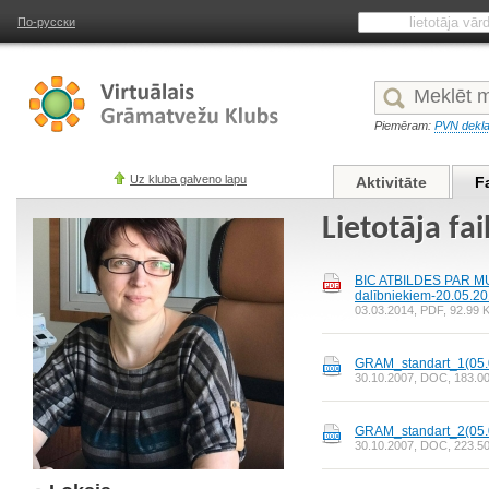
По-русски
Piemēram:
PVN dekla
Uz kluba galveno lapu
Aktivitāte
F
Lietotāja fai
BIC ATBILDES PAR M
dalībniekiem-20.05.20
03.03.2014, PDF, 92.99 KB
GRAM_standart_1(05.0
30.10.2007, DOC, 183.00 K
GRAM_standart_2(05.0
30.10.2007, DOC, 223.50 