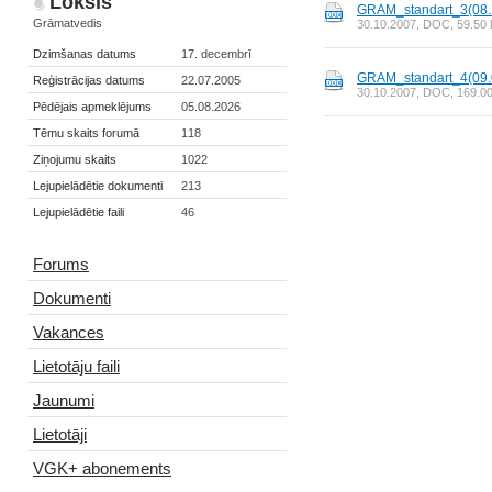
Loksis
GRAM_standart_3(08.1
Grāmatvedis
30.10.2007, DOC, 59.50 KB
Dzimšanas datums
17. decembrī
GRAM_standart_4(09.0
Reģistrācijas datums
22.07.2005
30.10.2007, DOC, 169.00 K
Pēdējais apmeklējums
05.08.2026
Tēmu skaits forumā
118
Ziņojumu skaits
1022
Lejupielādētie dokumenti
213
Lejupielādētie faili
46
Forums
Dokumenti
Vakances
Lietotāju faili
Jaunumi
Lietotāji
VGK+ abonements