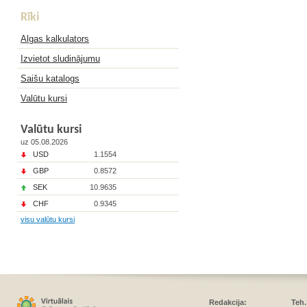
Rīki
Algas kalkulators
Izvietot sludinājumu
Saišu katalogs
Valūtu kursi
Valūtu kursi
uz 05.08.2026
USD
1.1554
GBP
0.8572
SEK
10.9635
CHF
0.9345
visu valūtu kursi
Redakcija:
Teh.