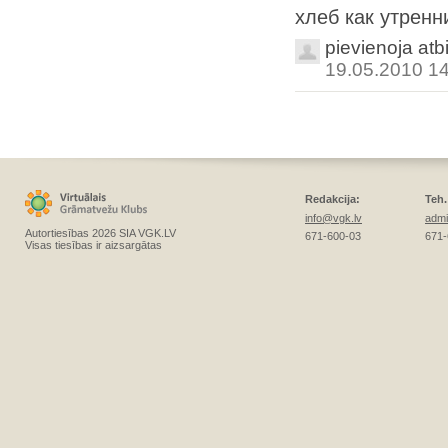
хлеб как утренн
pievienoja atb
19.05.2010 1
Redakcija:
Teh.
info@vgk.lv
admi
Autortiesības 2026 SIA VGK.LV
671-600-03
671-
Visas tiesības ir aizsargātas