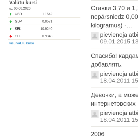
Valūtu kursi
Ставки 3,70 и 1,
uz 06.08.2026
USD
1.1542
nepārsniedz 0,00
GBP
0.8571
kilogramus) -...
SEK
10.9240
pievienoja atb
CHF
0.9346
09.01.2015 1
visu valūtu kursi
Спасибо! карда
добавлять.
pievienoja atb
18.04.2011 15
Девочки, а може
интернетовских 
pievienoja atb
18.04.2011 15
2006