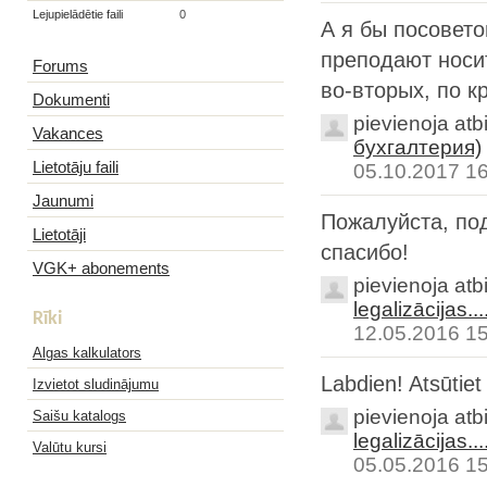
Lejupielādētie faili
0
А я бы посовето
преподают носит
Forums
во-вторых, по к
Dokumenti
pievienoja atb
Vakances
бухгалтерия)
Lietotāju faili
05.10.2017 1
Jaunumi
Пожалуйста, по
Lietotāji
спасибо!
VGK+ abonements
pievienoja atb
legalizācijas....
Rīki
12.05.2016 1
Algas kalkulators
Labdien! Atsūtie
Izvietot sludinājumu
pievienoja atb
Saišu katalogs
legalizācijas....
Valūtu kursi
05.05.2016 1