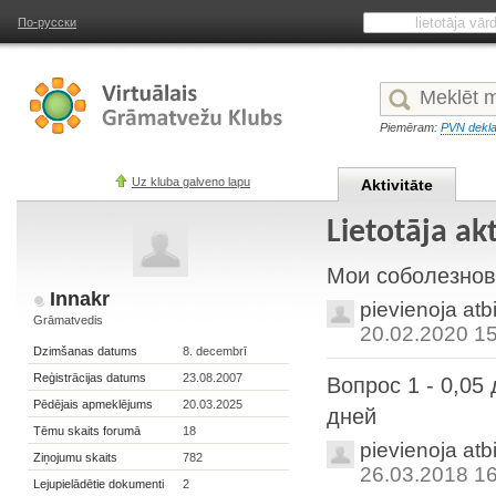
По-русски
Piemēram:
PVN dekla
Uz kluba galveno lapu
Aktivitāte
Lietotāja ak
Мои соболезнова
Innakr
pievienoja atb
Grāmatvedis
20.02.2020 1
Dzimšanas datums
8. decembrī
Reģistrācijas datums
23.08.2007
Вопрос 1 - 0,05 
Pēdējais apmeklējums
20.03.2025
дней
Tēmu skaits forumā
18
pievienoja atb
Ziņojumu skaits
782
26.03.2018 1
Lejupielādētie dokumenti
2