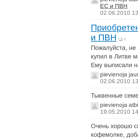
ЕС и ПВН
02.06.2010 1
Приобретен
и ПВН
2
Пожалуйста, не 
купил в Литве 
Ему выписали н
pievienoja ja
02.06.2010 1
Тыквенные семеч
pievienoja atb
19.05.2010 1
Очень хорошо с
кофемолке, доб