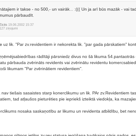
nātajiem ir takse - no 500,- un vairāk... :((( Un ja arī būs mazāk - vai ta
mumus pārbaudīt.
Zicits
19.06.2002 15:37
127 ziņojumi
e uz lik. "Par zv.revidentiem ir nekorekta lik. "par gada pārskatiem" kon
zņēmējsabiedrības rādītāji pārsniedz divus no šā likuma 54.pantaotrās d
atu pārbauda zvērināts revidents vai zvērinātu revidentu komercsabied
stoši likumam "Par zvērinātiem revidentiem".
 nav tiešais sasaistes starp konerclikumu un lik. PAr zv.Revidentiem tas
atiem, tad atļaušos pieturēties pie iepriekš izteiktā viedokļa, ka mazaji
clikums nosaka saskaņotību ar likumu un revidenta atbildību, bet neno
 manos plānos ietilps zv.rev statusa iegūšana tuvākajos pāris gados, es b