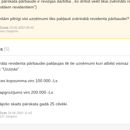
pārskata pārbaude ir revizijas darbība , ko drīkst veikt tikai zvērināts 
nātiem revidentiem")
iešām pilnīgi visi uzņēmumi tiks pakļauti zvērinātā revidenta pārbaudei?
Gunta
19.06.2002 08:49
nav ziņojumu
es
(5)
nāta revidenta pārbaudei pakļaujas tik tie uzņēmumi kuri atbilst vismaz
t "Uzziņās" :
ces kopsumma virs 100 000.-Ls
apgrozījums virs 200 000.-Ls
ājošo skaits pārskata gadā 25 cilvēki.
Zicits
19.06.2002 11:43
127 ziņojumi