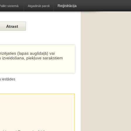
Reģistrācija
Atgadināt paroli
Palikt sistemā
izējaties (lapas augšdaļā) vai
s izveidošana, piekļuve sarakstiem
a iestādes