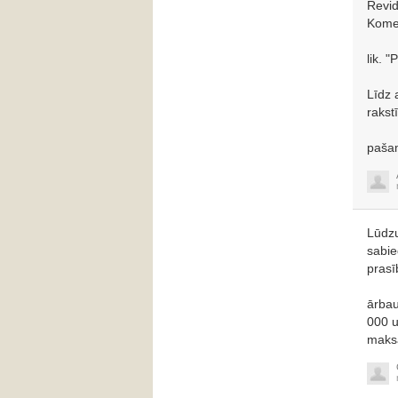
Revid
Komer
lik. 
Līdz 
rakstī
paša
Lūdzu
sabie
prasī
ārbau
000 u
maksā