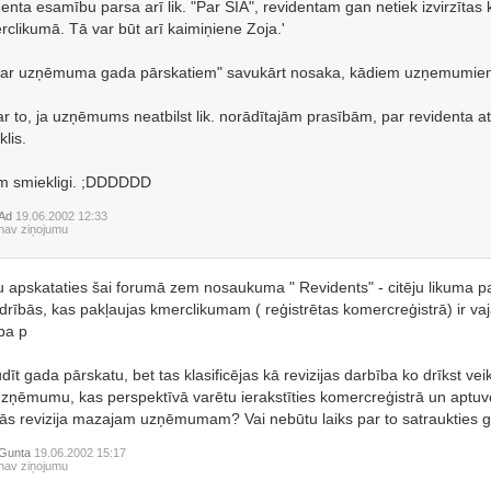
enta esamību parsa arī lik. "Par SIA", revidentam gan netiek izvirzītas 
clikumā. Tā var būt arī kaimiņiene Zoja.'
"Par uzņēmuma gada pārskatiem" savukārt nosaka, kādiem uzņemumiem 
ar to, ja uzņēmums neatbilst lik. norādītajām prasībām, par revidenta a
klis.
m smiekligi. ;DDDDDD
Ad
19.06.2002 12:33
nav ziņojumu
 apskataties šai forumā zem nosaukuma " Revidents" - citēju likuma pa
drībās, kas pakļaujas kmerclikumam ( reģistrētas komercreģistrā) ir vaja
ba p
dīt gada pārskatu, bet tas klasificējas kā revizijas darbība ko drīkst veikt
zņēmumu, kas perspektīvā varētu ierakstīties komercreģistrā un aptuven
s revizija mazajam uzņēmumam? Vai nebūtu laiks par to satraukties
Gunta
19.06.2002 15:17
nav ziņojumu