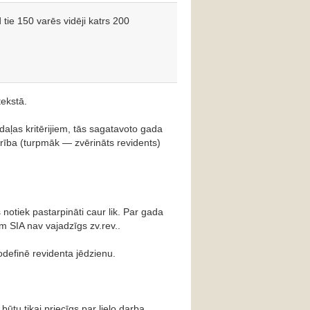
d tie 150 varēs vidēji katrs 200
tekstā.
aļas kritērijiem, tās sagatavoto gada
rība (turpmāk — zvērināts revidents)
 notiek pastarpināti caur lik. Par gada
em SIA nav vajadzīgs zv.rev..
definē revidenta jēdzienu.
ūtu tikai priecīgs par lielo darba