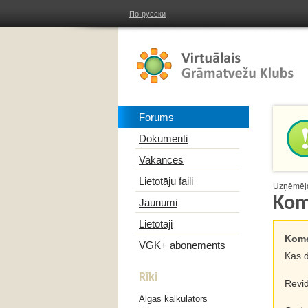
По-русски
Forums
Dokumenti
Vakances
Lietotāju faili
Uzņēmējd
Kom
Jaunumi
Lietotāji
Kome
VGK+ abonements
Kas d
Rīki
Revi
Algas kalkulators