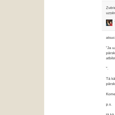
Zvēri
uzņē
atsuc
"Ja u
pārsk
atbil
".
Tā kā
pārsk
Komer
p.s.
tā kā