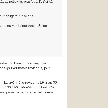
kādas notiektas prasības, līdzīgi kā
ir obligāts ZR audits.
tzinumu var kalpot tantes Zojas
ntus, no kuriem izsecināju, ka
dzīgs zvērinātais revidents, jo ir
 tikai zvērinātie revidenti. LR ir ap 30
i 130-150 zvērinātie revidenti. Cik
 gan grāmatvežiem gan uzņēmējiem