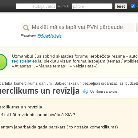
@vgk.lv
Piemēram:
PVN deklarācija
Uzmanību! Jūs šobrīd skatāties forumu ierobežotā režīmā - autor
reģistrējaties
lai piekļūtu visām foruma iespējām (tēmas / atbilde
«Atlasītās», «Manas tēmas», «Neizlasītās»).
arbība, komerclikums, darījumi. Sabiedriskās un bezpeļņas organizācijas, budžet
erclikums un revīzija
Uz tēmu sarakstu
rclikums un revīzija
rīkst būt revidents jaundibinātajā SIA ?
dentam jāpārbauda gada pārskats ( to nosaka komerclikums)