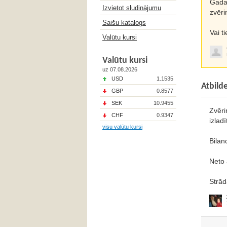
Gada 
Izvietot sludinājumu
zvēri
Saišu katalogs
Vai t
Valūtu kursi
Valūtu kursi
uz 07.08.2026
USD
1.1535
Atbild
GBP
0.8577
SEK
10.9455
Zvēri
CHF
0.9347
izladī
visu valūtu kursi
Bilan
Neto 
Strād