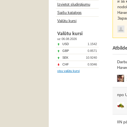
и за 
Izvietot sludinājumu
nodo
Начи
Saišu katalogs
Зара
Valūtu kursi
Valūtu kursi
uz 06.08.2026
USD
1.1542
Atbild
GBP
0.8571
SEK
10.9240
Darba
CHF
0.9346
Начи
visu valūtu kursi
про 
IIN p