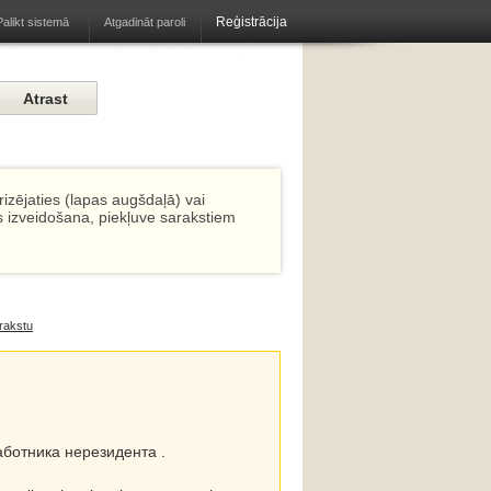
Reģistrācija
Atgadināt paroli
Palikt sistemā
izējaties (lapas augšdaļā) vai
s izveidošana, piekļuve sarakstiem
rakstu
аботника нерезидента .