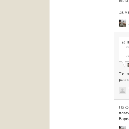
если
За м
I
е
З
Т.е.
расче
По ф
плат
Вари