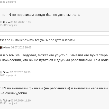
6683 ziņojumi
т по IIN по нерезикам всегда был по дате выплаты
Albina
06.07.2026 18:05
65112 ziņojumi
тчет по IIN по нерезикам всегда был по дате выплаты
Albina
06.07.2026 18:05
и я о том же. Подумал, может что упустил. Заметил что бухгалтера
 начисления, что бы не путаться с другими работниками. Тем более
Otkat
07.07.2026 10:50
1485 ziņojumi
т IIN по выплатам физикам (не работникам) и выплатам нерезикам 
 не очень удобно.
Albina
07.07.2026 11:10
65112 ziņojumi