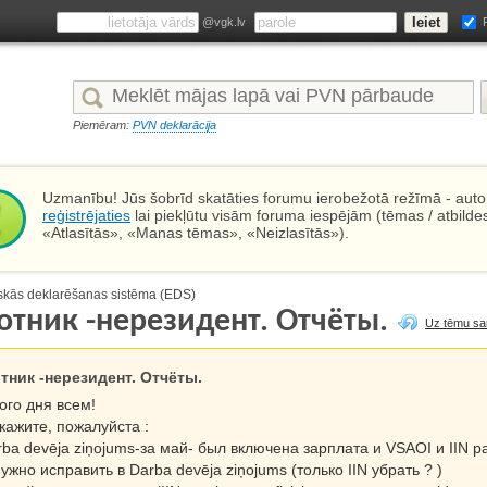
@vgk.lv
Piemēram:
PVN deklarācija
Uzmanību! Jūs šobrīd skatāties forumu ierobežotā režīmā - autor
reģistrējaties
lai piekļūtu visām foruma iespējām (tēmas / atbilde
«Atlasītās», «Manas tēmas», «Neizlasītās»).
iskās deklarēšanas sistēma (EDS)
отник -нерезидент. Отчёты.
Uz tēmu sa
тник -нерезидент. Отчёты.
ого дня всем!
кажите, пожалуйста :
rba devēja ziņojums-за май- был включена зарплата и VSAOI и IIN р
ужно исправить в Darba devēja ziņojums (только IIN убрать ? )