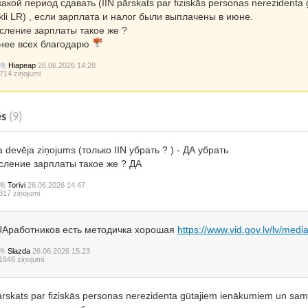
какой период сдавать (IIN pārskats par fiziskās personas nerezident
kli LR) , если зарплата и налог были выплачены в июне.
сление зарплаты такое же ?
нее всех благодарю
Hiapeap
26.06.2026 14:28
714 ziņojumi
es
(9)
 devēja ziņojums (только IIN убрать ? ) - ДА убрать
сление зарплаты такое же ? ДА
Torivi
26.06.2026 14:47
317 ziņojumi
UAработников есть методичка хорошая
https://www.vid.gov.lv/lv/me
Slazda
26.06.2026 15:23
1646 ziņojumi
ārskats par fiziskās personas nerezidenta gūtajiem ienākumiem un sam