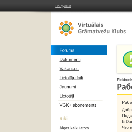
По-русски
Forums
Dokumenti
Vakances
Lietotāju faili
Elektron
Раб
Jaunumi
Lietotāji
Рабо
VGK+ abonements
Добр
Подс
Rīki
В Da
Что н
Algas kalkulators