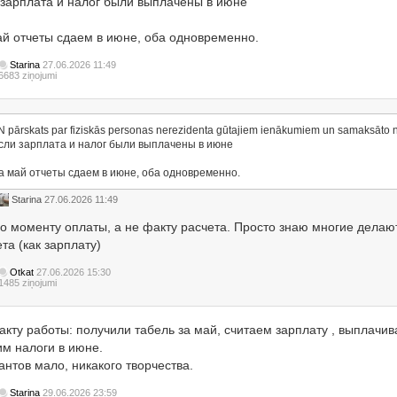
 зарплата и налог были выплачены в июне
ай отчеты сдаем в июне, оба одновременно.
Starina
27.06.2026 11:49
6683 ziņojumi
IN pārskats par fiziskās personas nerezidenta gūtajiem ienākumiem un samaksāto n
сли зарплата и налог были выплачены в июне
а май отчеты сдаем в июне, оба одновременно.
Starina
27.06.2026 11:49
 по моменту оплаты, а не факту расчета. Просто знаю многие делаю
та (как зарплату)
Otkat
27.06.2026 15:30
1485 ziņojumi
акту работы: получили табель за май, считаем зарплату , выплачив
им налоги в июне.
антов мало, никакого творчества.
Starina
29.06.2026 23:59