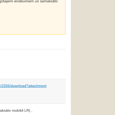
a gūtajiem ienākumiem un samaksāto
dia/1556/download?attachment
aksāto nodokli LR) ,