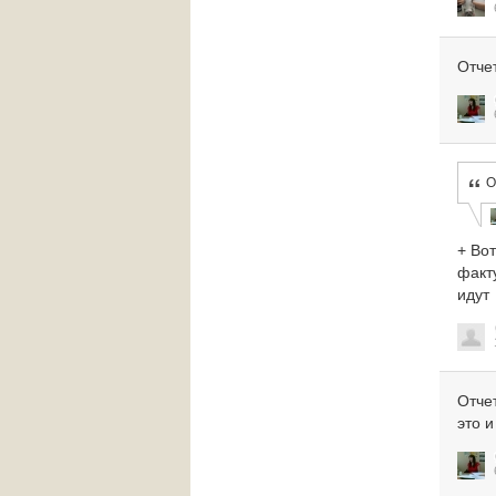
Отче
О
+ Вот
факту
идут
Отче
это и