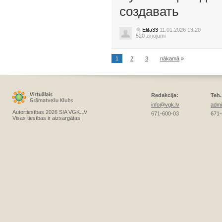
создавать
Elita33
11.01.2026 18:20
520 ziņojumi
1
2
3
nākamā
»
Redakcija:
Teh.
info@vgk.lv
admi
Autortiesības 2026 SIA VGK.LV
671-600-03
671-
Visas tiesības ir aizsargātas