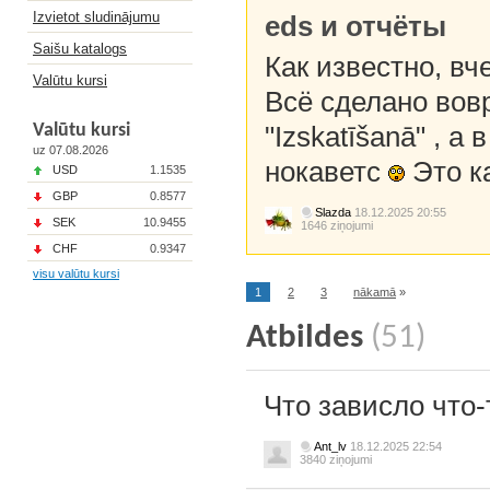
Izvietot sludinājumu
eds и отчёты
Saišu katalogs
Как известно, вч
Valūtu kursi
Всё сделано вов
Valūtu kursi
"Izskatīšanā" , 
uz 07.08.2026
нокаветс
Это к
USD
1.1535
GBP
0.8577
Slazda
18.12.2025 20:55
SEK
10.9455
1646 ziņojumi
CHF
0.9347
visu valūtu kursi
1
2
3
nākamā
»
Atbildes
(51)
Что зависло что-
Ant_lv
18.12.2025 22:54
3840 ziņojumi