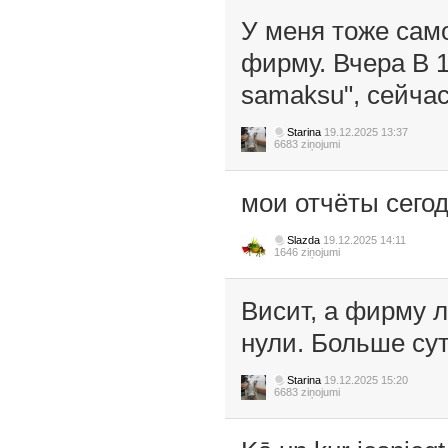
У меня тоже само
фирму. Вчера В 1
samaksu", сейчас
Starina
19.12.2025 13:37
6683 ziņojumi
мои отчёты сего
Slazda
19.12.2025 14:11
1646 ziņojumi
Висит, а фирму л
нули. Больше сут
Starina
19.12.2025 15:20
6683 ziņojumi