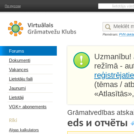
По-русски
Piemēram:
PVN dekla
Forums
Uzmanību! J
Dokumenti
režīmā - au
Vakances
reģistrējati
Lietotāju faili
(tēmas / at
Jaunumi
«Atlasītās»
Lietotāji
VGK+ abonements
Grāmatvedības atskaite
Rīki
eds и отчёты
Algas kalkulators