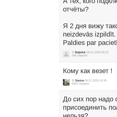
А тех, кого подк
отчёты?
Я 2 дня вижу так
neizdevās izpildī
Paldies par paciet
Belja4ok
08.01.2026 09:18
249 ziņojumi
Кому как везет !
Starina
08.01.2026 14:35
6683 ziņojumi
До сих пор надо
присоединить по
нельзя?