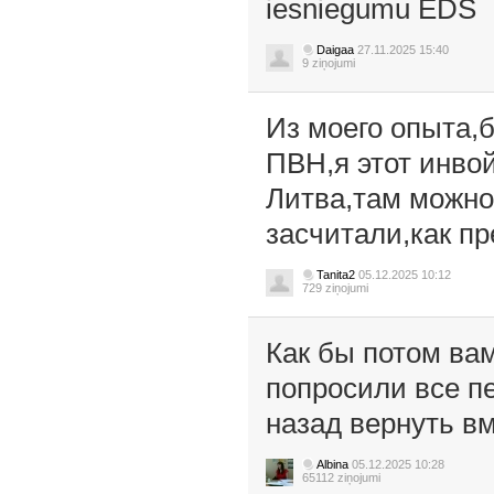
iesniegumu EDS
Daigaa
27.11.2025 15:40
9 ziņojumi
Из моего опыта,
ПВН,я этот инвой
Литва,там можно
засчитали,как пр
Tanita2
05.12.2025 10:12
729 ziņojumi
Как бы потом вам
попросили все п
назад вернуть в
Albina
05.12.2025 10:28
65112 ziņojumi