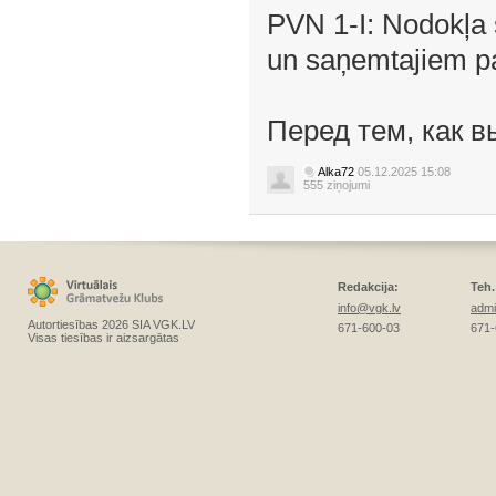
PVN 1-I: Nodokļ
un saņemtajiem p
Перед тем, как в
Alka72
05.12.2025 15:08
555 ziņojumi
Redakcija:
Teh.
info@vgk.lv
admi
Autortiesības 2026 SIA VGK.LV
671-600-03
671-
Visas tiesības ir aizsargātas