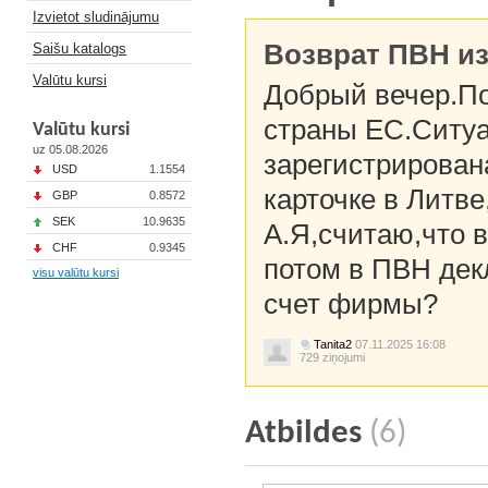
Izvietot sludinājumu
Возврат ПВН из
Saišu katalogs
Valūtu kursi
Добрый вечер.По
страны ЕС.Ситу
Valūtu kursi
uz 05.08.2026
зарегистрирована
USD
1.1554
карточке в Литве
GBP
0.8572
SEK
10.9635
A.Я,считаю,что 
CHF
0.9345
потом в ПВН дек
visu valūtu kursi
счет фирмы?
Tanita2
07.11.2025 16:08
729 ziņojumi
Atbildes
(6)