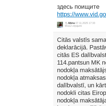
здесь поищите
https://www.vid.g
Albina
07.11.2025 17:33
65112 ziņojumi
Citās valstīs sam
deklarācijā. Pastā
citās ES dalībval
114.pantsun MK no
nodokļa maksātājs
nodokļa atmaksas
dalībvalstī, un kā
nodokli citas Eiro
nodokļa maksātājam