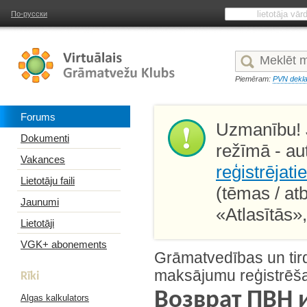
По-русски
Piemēram:
PVN dekla
Forums
Uzmanību! J
Dokumenti
režīmā - au
Vakances
reģistrējati
Lietotāju faili
(tēmas / at
Jaunumi
«Atlasītās»
Lietotāji
VGK+ abonements
Grāmatvedības un tir
maksājumu reģistrēša
Rīki
Возврат ПВН 
Algas kalkulators