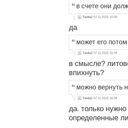
в счете они дол
Tanita2
07.11.2025 16:08
да
может его потом
Tanita2
07.11.2025 16:08
в смысле? литов
впихнуть?
можно вернуть 
Tanita2
07.11.2025 16:08
да. только нужно
определенные л