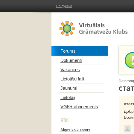
По-русски
Forums
Dokumenti
Vakances
Lietotāju faili
Datorpro
ста
Jaunumi
Lietotāji
стат
VGK+ abonements
Добр
Возм
Rīki
Algas kalkulators