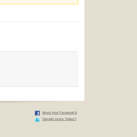
Atrast mūs Facebook’ā
Sekojiet mums Twitter’ī