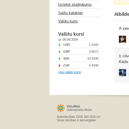
Izvietot sludinājumu
Saišu katalogs
Atbild
Valūtu kursi
А ка
Valūtu kursi
uz 06.08.2026
USD
1.1542
GBP
0.8571
Ir ci
SEK
10.9240
Kāds 
CHF
0.9346
visu valūtu kursi
Autortiesības 2026 SIA VGK.LV
Visas tiesības ir aizsargātas