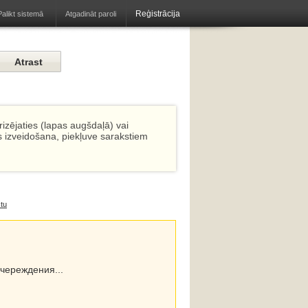
Reģistrācija
Atgadināt paroli
Palikt sistemā
izējaties (lapas augšdaļā) vai
s izveidošana, piekļuve sarakstiem
tu
череждения...