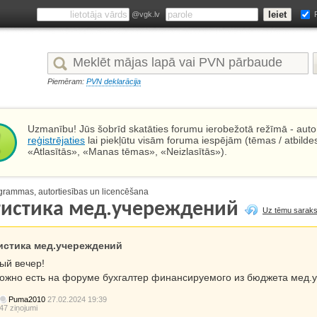
@vgk.lv
Piemēram:
PVN deklarācija
Uzmanību! Jūs šobrīd skatāties forumu ierobežotā režīmā - autor
reģistrējaties
lai piekļūtu visām foruma iespējām (tēmas / atbilde
«Atlasītās», «Manas tēmas», «Neizlasītās»).
grammas, autortiesības un licencēšana
тистика мед.учереждений
Uz tēmu saraks
истика мед.учереждений
ый вечер!
ожно есть на форуме бухгалтер финансируемого из бюджета мед.у
Puma2010
27.02.2024 19:39
47 ziņojumi