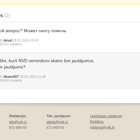
es
(2)
кой вопрос? Может смогу помочь
Amuil
28.02.2024 20:47
26372 ziņojumi
lvēks, kurš NVD semināros skairo šos jautājumus.
ir jautājums?
Aivars007
29.02.2024 21:06
26984 ziņojumi
Redakcija:
Teh. jautājumi:
Lietošanas noteikumi
Reklāma
info@vgk.lv
admin@vgk.lv
reklama@vgk.lv
671-600-03
671-600-02