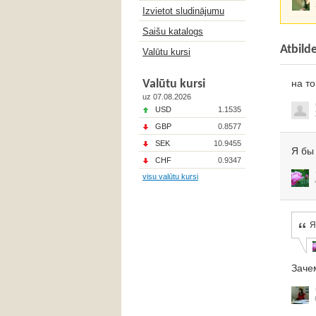
Izvietot sludinājumu
Saišu katalogs
Atbild
Valūtu kursi
Valūtu kursi
на то
uz 07.08.2026
USD
1.1535
GBP
0.8577
SEK
10.9455
Я бы
CHF
0.9347
visu valūtu kursi
Я
Заче