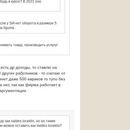
будь в курсе? В 2021 оно
если у SIA нет оборота в размере 5
a līgumа .
нимать товар, производить услугу/
есть др доходы, то ставлю на
т других работников - то считаю от
янет даже 500 евриков то тупо без
ma нет, так как фирма работает в
 аргументации.
 как valdes loceklis, но он также
 можно оставить как valdes loceklis?