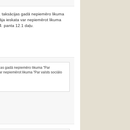
1. taksācijas gadā nepiemēro likuma
āja ieskata var nepiemērot likuma
4. panta 12.1 daļu.
cijas gadā nepiemēro likuma "Par
r nepiemērot likuma "Par valsts sociālo