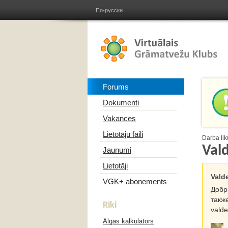
По-русски
Forums
Dokumenti
Vakances
Lietotāju faili
Darba lik
Vald
Jaunumi
Lietotāji
Valde
VGK+ abonements
Добр
такж
Rīki
valde
Algas kalkulators