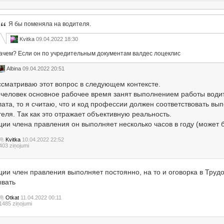
Я бы поменяла на водителя.
Kvitka
09.04.2022 18:30
ачем? Если он по учредительным документам валдес лоцеклис
Albina
09.04.2022 20:51
ссматриваю этот вопрос в следующем контексте.
 человек основное рабочее время занят выполнением работы водит
ата, то я считаю, что и код профессии должен соответствовать вып
еля. Так как это отражает объективную реальность.
ии члена правления он выполняет несколько часов в году (может бы
Kvitka
10.04.2022 22:52
403 ziņojumi
ции член правления выполняет постоянно, на то и оговорка в Труд
ывать
Otkat
11.04.2022 00:11
1485 ziņojumi