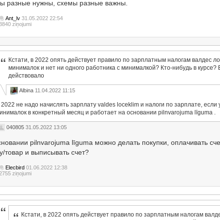
ы разные нужны, схемы разные важны.
Ant_lv
31.05.2022 22:54
3840 ziņojumi
Кстати, в 2022 опять действует правило по зарплатным налогам валдес л
минималок и нет ни одного работника с минималкой? Кто-нибудь в курсе? 
действовало
Albina
11.04.2022 11:15
 2022 не надо начислять зарплату valdes loceklim и налоги по зарплате, если 
инималок в конкретный месяц и работает на основании pilnvarojuma līgumа .
040805
31.05.2022 13:05
сновании pilnvarojuma līguma можно делать покупки, оплачивать сч
у/товар и выписывать счет?
Elecbird
01.06.2022 12:38
2755 ziņojumi
Кстати, в 2022 опять действует правило по зарплатным налогам валд