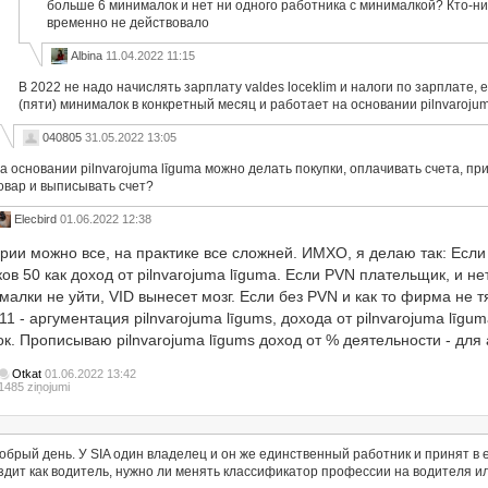
больше 6 минималок и нет ни одного работника с минималкой? Кто-ни
временно не действовало
Albina
11.04.2022 11:15
В 2022 не надо начислять зарплату valdes loceklim и налоги по зарплате, 
(пяти) минималок в конкретный месяц и работает на основании pilnvarojum
040805
31.05.2022 13:05
а основании pilnvarojuma līguma можно делать покупки, оплачивать счета, при
овар и выписывать счет?
Elecbird
01.06.2022 12:38
рии можно все, на практике все сложней. ИМХО, я делаю так: Если 
ов 50 как доход от pilnvarojuma līguma. Если PVN плательщик, и не
алки не уйти, VID вынесет мозг. Если без PVN и как то фирма не т
11 - аргументация pilnvarojuma līgums, дохода от pilnvarojuma līgu
ок. Прописываю pilnvarojuma līgums доход от % деятельности - для
Otkat
01.06.2022 13:42
1485 ziņojumi
обрый день. У SIA один владелец и он же единственный работник и принят в едс
здит как водитель, нужно ли менять классификатор профессии на водителя или