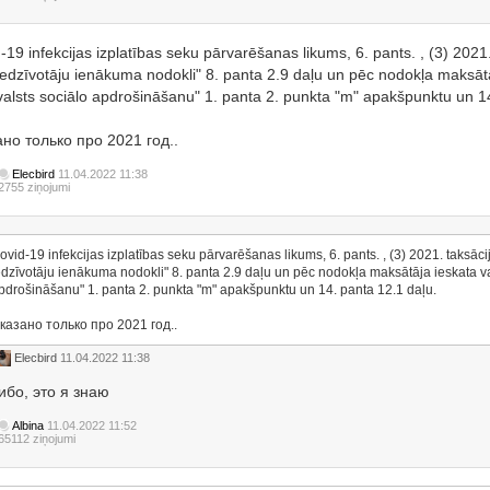
-19 infekcijas izplatības seku pārvarēšanas likums, 6. pants. , (3) 202
iedzīvotāju ienākuma nodokli" 8. panta 2.9 daļu un pēc nodokļa maksāt
valsts sociālo apdrošināšanu" 1. panta 2. punkta "m" apakšpunktu un 1
но только про 2021 год..
Elecbird
11.04.2022 11:38
2755 ziņojumi
ovid-19 infekcijas izplatības seku pārvarēšanas likums, 6. pants. , (3) 2021. taksā
edzīvotāju ienākuma nodokli" 8. panta 2.9 daļu un pēc nodokļa maksātāja ieskata va
pdrošināšanu" 1. panta 2. punkta "m" apakšpunktu un 14. panta 12.1 daļu.
казано только про 2021 год..
Elecbird
11.04.2022 11:38
ибо, это я знаю
Albina
11.04.2022 11:52
65112 ziņojumi