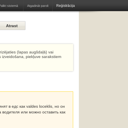
Reģistrācija
Atgadināt paroli
Palikt sistemā
izējaties (lapas augšdaļā) vai
s izveidošana, piekļuve sarakstiem
т в едс как valdes loceklis, но он
а водителя или можно оставить как