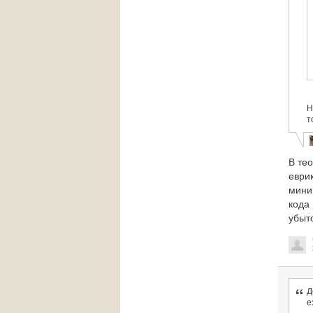
Н
т
В тео
еврик
миним
кода 
убыт
Д
е