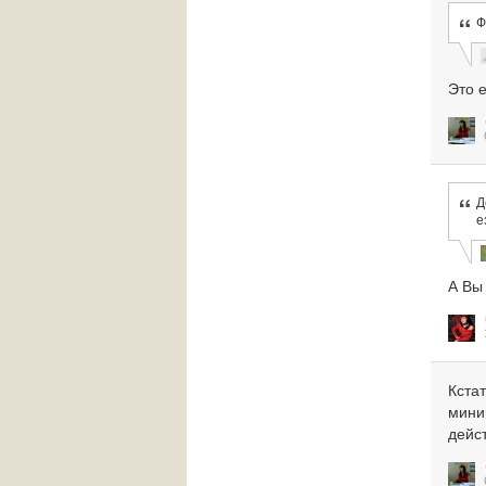
Ф
Это 
Д
е
А Вы 
Кста
мини
дейс