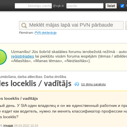
@vgk.lv
Piemēram:
PVN deklarācija
Uzmanību! Jūs šobrīd skatāties forumu ierobežotā režīmā - autor
reģistrējaties
lai piekļūtu visām foruma iespējām (tēmas / atbilde
«Atlasītās», «Manas tēmas», «Neizlasītās»).
umdošana, darba attiecības. Darba drošība.
es loceklis / vadītājs
Uz tēmu sarakstu
s loceklis / vadītājs
ый день. У SIA один владелец и он же единственный работник и приня
е ездит как водитель, нужно ли менять классификатор профессии н
s loceklis?
Irinajak
09.04.2022 10:24