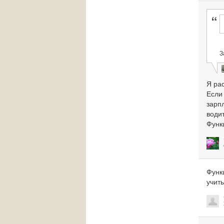
З
Я ра
Если
зарпл
водит
Функц
Функ
учит