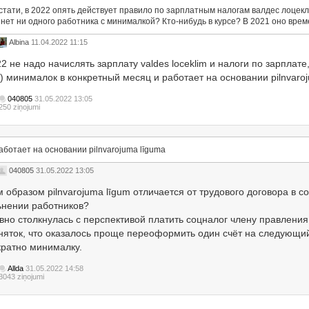
стати, в 2022 опять действует правило по зарплатным налогам валдес лоцек
 нет ни одного работника с минималкой? Кто-нибудь в курсе? В 2021 оно вре
Albina
11.04.2022 11:15
2 не надо начислять зарплату valdes loceklim и налоги по зарплате
) минималок в конкретный месяц и работает на основании pilnvaroj
040805
31.05.2022 13:05
250 ziņojumi
аботает на основании pilnvarojuma līgumа
040805
31.05.2022 13:05
м образом pilnvarojuma līgum отличается от трудового договора в 
ьнении работников?
вно столкнулась с перспективой платить соцналог члену правления,
няток, что оказалось проще переоформить один счёт на следующи
кратно минималку.
Allda
31.05.2022 14:58
3043 ziņojumi