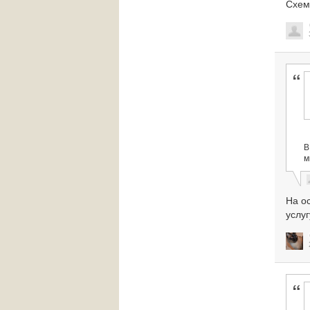
Схем
В
м
На о
услуг