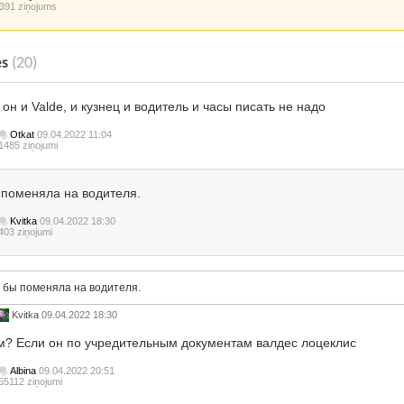
391 ziņojums
es
(20)
 он и Valde, и кузнец и водитель и часы писать не надо
Otkat
09.04.2022 11:04
1485 ziņojumi
 поменяла на водителя.
Kvitka
09.04.2022 18:30
403 ziņojumi
 бы поменяла на водителя.
Kvitka
09.04.2022 18:30
м? Если он по учредительным документам валдес лоцеклис
Albina
09.04.2022 20:51
65112 ziņojumi