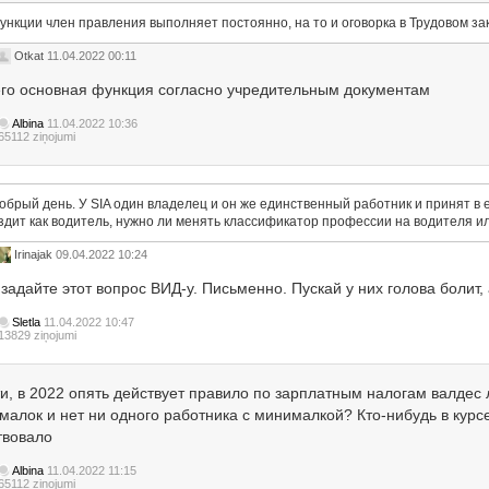
ункции член правления выполняет постоянно, на то и оговорка в Трудовом за
Otkat
11.04.2022 00:11
его основная функция согласно учредительным документам
Albina
11.04.2022 10:36
65112 ziņojumi
обрый день. У SIA один владелец и он же единственный работник и принят в едс
здит как водитель, нужно ли менять классификатор профессии на водителя или
Irinajak
09.04.2022 10:24
задайте этот вопрос ВИД-у. Письменно. Пускай у них голова болит, 
Sletla
11.04.2022 10:47
13829 ziņojumi
ти, в 2022 опять действует правило по зарплатным налогам валдес
малок и нет ни одного работника с минималкой? Кто-нибудь в курс
твовало
Albina
11.04.2022 11:15
65112 ziņojumi