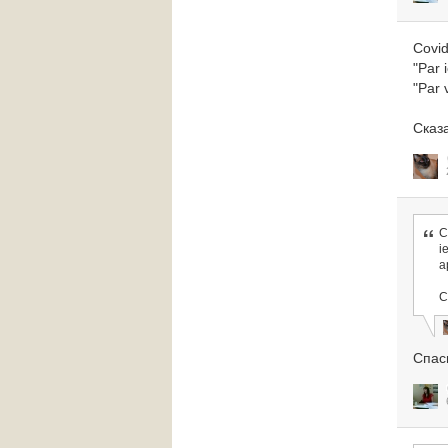
Covid
"Par 
"Par 
Сказа
C
i
a
С
Спас