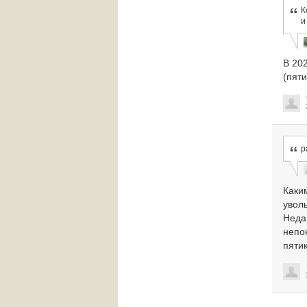
К
и
В 202
(пяти
р
Каки
увол
Неда
непо
пяти