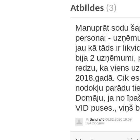
Atbildes
(3)
Manuprāt sodu šajā
personai - uzņēm
jau kā tāds ir likv
bija 2 uzņēmumi, p
redzu, ka viens u
2018.gadā. Cik es s
nodokļu parādu tie
Domāju, ja no īpaš
VID puses., viņš b
Sandra48
06.02.2020 19:09
324 ziņojumi