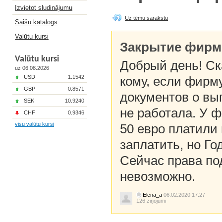
Izvietot sludinājumu
Uz tēmu sarakstu
Saišu katalogs
Valūtu kursi
Закрытие фирм
Valūtu kursi
Добрый день! Ска
uz 06.08.2026
USD
1.1542
кому, если фирму
GBP
0.8571
документов о вы
SEK
10.9240
не работала. У 
CHF
0.9346
visu valūtu kursi
50 евро платили 
заплатить, но Го
Сейчас права под
невозможно.
Elena_a
06.02.2020 17:27
126 ziņojumi