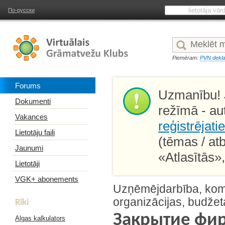
По-русски
Piemēram:
PVN dekla
Forums
Uzmanību! J
Dokumenti
režīmā - au
Vakances
reģistrējati
Lietotāju faili
(tēmas / at
Jaunumi
«Atlasītās»
Lietotāji
VGK+ abonements
Uzņēmējdarbība, kome
organizācijas, budžet
Rīki
Закрытие фи
Algas kalkulators