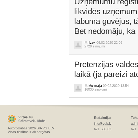
Uzņēmumu reģistrs
likvidēs uzņēmumu
labuma guvējus, tā 
Bet nedomāju, ka 
Ilzex
06.02.2020 22:09
2729 ziņojumi
Pretenzijas valdes
laikā (ja pareizi a
Mu-maija
09.02.2020 13:54
16030 ziņojumi
Redakcija:
Teh.
info@vgk.lv
admi
Autortiesības 2026 SIA VGK.LV
671-600-03
671-
Visas tiesības ir aizsargātas