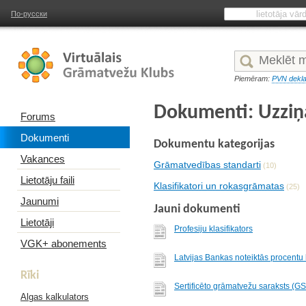
По-русски
Piemēram:
PVN dekla
Dokumenti: Uzzi
Forums
Dokumenti
Dokumentu kategorijas
Vakances
Grāmatvedības standarti
(10)
Lietotāju faili
Klasifikatori un rokasgrāmatas
(25)
Jaunumi
Jauni dokumenti
Lietotāji
Profesiju klasifikators
VGK+ abonements
Latvijas Bankas noteiktās procentu
Rīki
Sertificēto grāmatvežu saraksts (G
Algas kalkulators