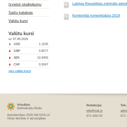
Latvijas Republikas zvērināto advo
Izvietot sludinājumu
Saišu katalogs
Kombinētā nomenklatūra 2019
Valūtu kursi
Valūtu kursi
uz 07.08.2026
USD
1.1535
GBP
0.8577
SEK
10.9455
CHF
0.9347
visu valūtu kursi
Redakcija:
Teh.
info@vgk.lv
admi
Autortiesības 2026 SIA VGK.LV
671-600-03
671-
Visas tiesības ir aizsargātas