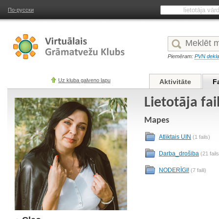
По-русски
Piemēram:
PVN dekla
Uz kluba galveno lapu
Aktivitāte
F
Lietotāja fai
Mapes
Atliktais UIN
(1 fails)
Darba_drošiba
(21 fails
NODERĪGI!
(7 faili)