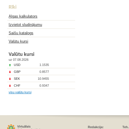
Rīki
Algas kalkulators
Izvietot sludinājumu
Saišu katalogs
Valūtu kursi
Valūtu kursi
uz 07.08.2026
USD
1.1535
GBP
0.8577
SEK
10.9455
CHF
0.9347
visu valūtu kursi
Redakcija:
Teh.