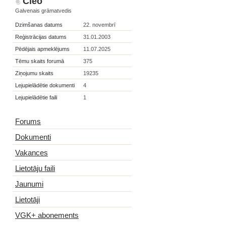
Cleo
Galvenais grāmatvedis
Dzimšanas datums
22. novembrī
Reģistrācijas datums
31.01.2003
Pēdējais apmeklējums
11.07.2025
Tēmu skaits forumā
375
Ziņojumu skaits
19235
Lejupielādētie dokumenti
4
Lejupielādētie faili
1
Forums
Dokumenti
Vakances
Lietotāju faili
Jaunumi
Lietotāji
VGK+ abonements