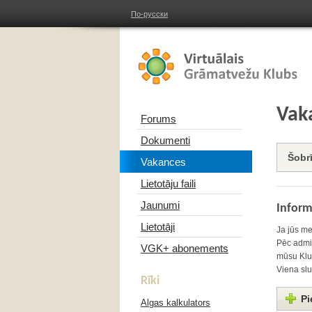
По-русски
Vak
Forums
Dokumenti
Šobr
Vakances
Lietotāju faili
Jaunumi
Infor
Lietotāji
Ja jūs me
Pēc admin
VGK+ abonements
mūsu Klub
Viena slu
Rīki
Pi
Algas kalkulators