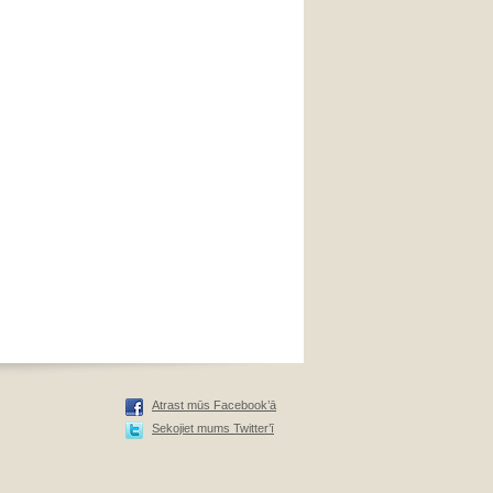
Atrast mūs Facebook’ā
Sekojiet mums Twitter’ī