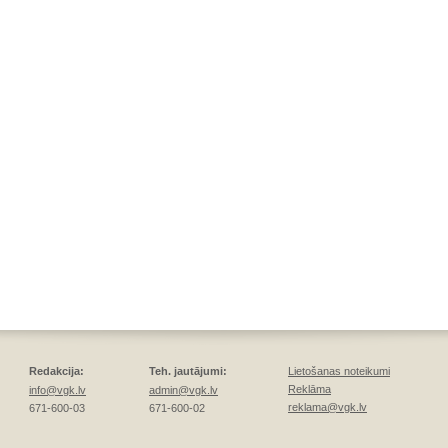
Redakcija:
Teh. jautājumi:
Lietošanas noteikumi
Reklāma
info@vgk.lv
admin@vgk.lv
reklama@vgk.lv
671-600-03
671-600-02