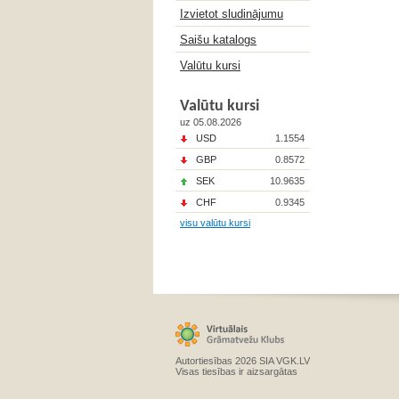
Izvietot sludinājumu
Saišu katalogs
Valūtu kursi
Valūtu kursi
uz 05.08.2026
USD
1.1554
GBP
0.8572
SEK
10.9635
CHF
0.9345
visu valūtu kursi
Autortiesības 2026 SIA VGK.LV
Visas tiesības ir aizsargātas