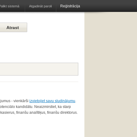
Reģistrācija
Atgadināt paroli
Palikt sistemā
ojumus - vienkārši
izvietojiet savu sludinājumu
.
tenciālo kandidātu. Neaizmirstiet, ka starp
 kasierus, finanšu analītiķus, finanšu direktorus.