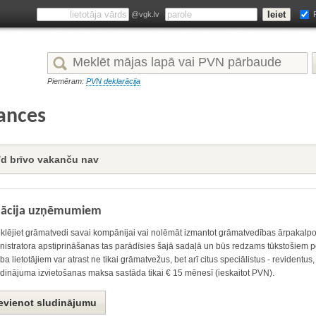
@vgk.lv
Piemēram:
PVN deklarācija
ances
īd brīvo vakanču nav
mācija uzņēmumiem
klējiet grāmatvedi savai kompānijai vai nolēmāt izmantot grāmatvedības ārpakalp
istratora apstiprināšanas tas parādīsies šajā sadaļā un būs redzams tūkstošiem po
a lietotājiem var atrast ne tikai grāmatvežus, bet arī citus speciālistus - revidentus,
dinājuma izvietošanas maksa sastāda tikai € 15 mēnesī (ieskaitot PVN).
evienot sludinājumu