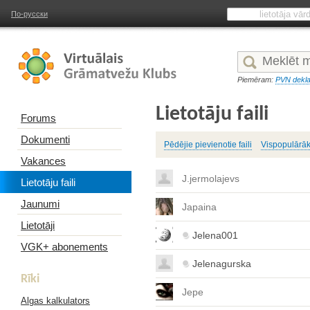
По-русски
Piemēram:
PVN dekla
Lietotāju faili
Forums
Dokumenti
Pēdējie pievienotie faili
Vispopulārāk
Vakances
J.jermolajevs
Lietotāju faili
Jaunumi
Japaina
Lietotāji
Jelena001
VGK+ abonements
Jelenagurska
Rīki
Jepe
Algas kalkulators