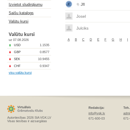
Jfl
Izvietot sludinājumu
Saišu katalogs
Josel
Valūtu kursi
Julciks
Valūtu kursi
A
B
C
D
E
F
G
H
I
uz 07.08.2026
USD
1.1535
GBP
0.8577
SEK
10.9455
CHF
0.9347
visu valūtu kursi
Redakcija:
Teh.
info@vgk.lv
admi
Autortiesības 2026 SIA VGK.LV
671-600-03
671-
Visas tiesības ir aizsargātas