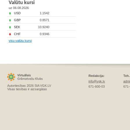
Valūtu kursi
uz 06.08.2026
USD
1.1542
GBP
0.8571
SEK
10.9240
CHF
0.9346
visu valūtu kursi
Redakcija:
Teh.
info@vgk.lv
admi
Autortiesības 2026 SIA VGK.LV
671-600-03
671-
Visas tiesības ir aizsargātas