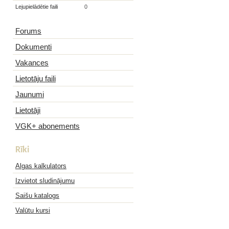
Lejupielādētie faili
0
Forums
Dokumenti
Vakances
Lietotāju faili
Jaunumi
Lietotāji
VGK+ abonements
Rīki
Algas kalkulators
Izvietot sludinājumu
Saišu katalogs
Valūtu kursi