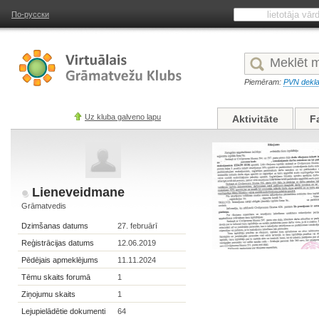
По-русски
Piemēram:
PVN dekla
Uz kluba galveno lapu
Aktivitāte
F
Lieneveidmane
Grāmatvedis
Dzimšanas datums
27. februārī
Reģistrācijas datums
12.06.2019
Pēdējais apmeklējums
11.11.2024
Tēmu skaits forumā
1
Ziņojumu skaits
1
Lejupielādētie dokumenti
64