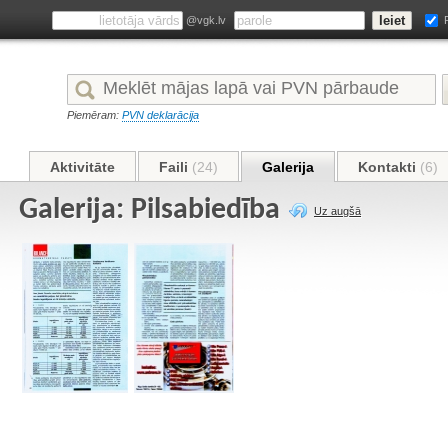
@vgk.lv
Piemēram:
PVN deklarācija
Aktivitāte
Faili
(24)
Galerija
Kontakti
(6)
Galerija: Pilsabiedība
Uz augšā