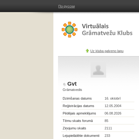
По-русски
Uz kluba galveno lapu
Gvt
Grāmatvedis
Dzimšanas datums
16. oktobrī
Reģistrācijas datums
12.05.2004
Pēdējais apmeklējums
06.08.2026
Tēmu skaits forumā
85
Ziņojumu skaits
2111
Lejupielādētie dokumenti
233