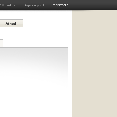
Reģistrācija
Atgadināt paroli
Palikt sistemā