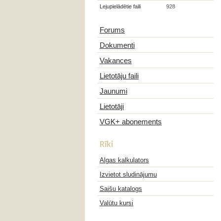
Lejupielādētie faili
928
Forums
Dokumenti
Vakances
Lietotāju faili
Jaunumi
Lietotāji
VGK+ abonements
Rīki
Algas kalkulators
Izvietot sludinājumu
Saišu katalogs
Valūtu kursi