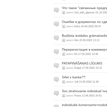
Что такое "связанные предп
autors
Girl_with_glasses
01.10.200
Ошибки в документах по сд
autors
Edzo
24.09.2002 09:47
Budžeta iestādes grāmatvedi
autors
Kim
20.09.2002 13:13
Перерегистация в комммерч
autors
Ed
17.09.2002 14:46
PATAPINĀŠANAS LĪGUMS
autors
Evijad
17.09.2002 15:22
S4et v banke??
autors
Jull
13.09.2002 11:36
Soc.strahovanie individual`n
autors
Puma
12.09.2002 20:51
individuāls komersants+nodok