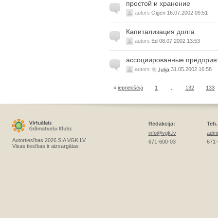
простой и хранение
autors
Oigen
16.07.2002 09:51
Капитализация долга
autors
Ed
08.07.2002 13:53
ассоциированные предприя
autors
Julija
31.05.2002 16:58
«
iepriekšējā
1
...
132
133
Redakcija:
Teh.
info@vgk.lv
admi
Autortiesības 2026 SIA VGK.LV
671-600-03
671-
Visas tiesības ir aizsargātas