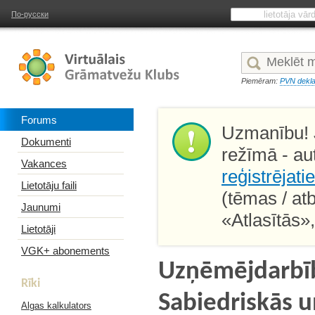
По-русски
Piemēram:
PVN dekla
Forums
Uzmanību! J
Dokumenti
režīmā - au
Vakances
reģistrējati
Lietotāju faili
(tēmas / at
Jaunumi
«Atlasītās»
Lietotāji
VGK+ abonements
Uzņēmējdarbīb
Rīki
Sabiedriskās u
Algas kalkulators