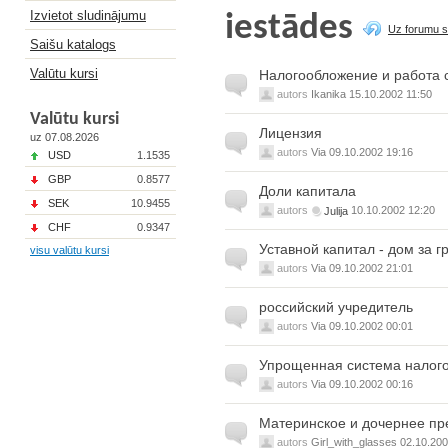
Izvietot sludinājumu
iestādes
Uz forumu s
Saišu katalogs
Valūtu kursi
Налогообложение и работа 
autors
Ikanika
15.10.2002 11:50
Valūtu kursi
Лицензия
uz 07.08.2026
autors
Via
09.10.2002 19:16
USD
1.1535
GBP
0.8577
Доли капитала
SEK
10.9455
autors
Julija
10.10.2002 12:20
CHF
0.9347
Уставной капитал - дом за г
visu valūtu kursi
autors
Via
09.10.2002 21:01
российский учредитель
autors
Via
09.10.2002 00:01
Упрощенная система налог
autors
Via
09.10.2002 00:16
Материнское и дочернее пр
autors
Girl_with_glasses
02.10.200