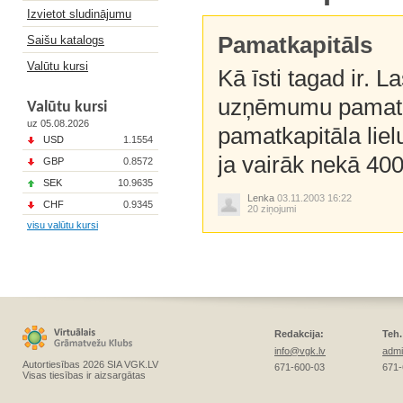
Izvietot sludinājumu
Pamatkapitāls
Saišu katalogs
Valūtu kursi
Kā īsti tagad ir. 
uzņēmumu pamatka
Valūtu kursi
uz 05.08.2026
pamatkapitāla liel
USD
1.1554
ja vairāk nekā 400
GBP
0.8572
SEK
10.9635
Lenka
03.11.2003 16:22
CHF
0.9345
20 ziņojumi
visu valūtu kursi
Redakcija:
Teh.
info@vgk.lv
admi
Autortiesības 2026 SIA VGK.LV
671-600-03
671-
Visas tiesības ir aizsargātas