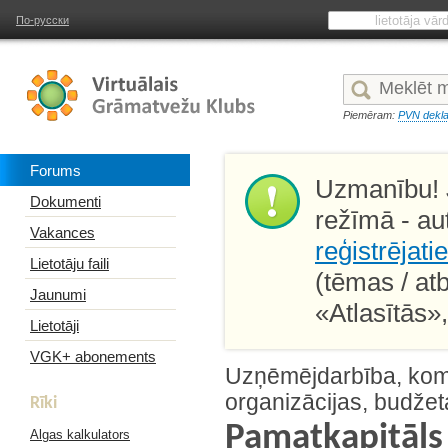
По-русски
Piemēram:
PVN dekla
Forums
Uzmanību! J
Dokumenti
režīmā - au
Vakances
reģistrējati
Lietotāju faili
(tēmas / at
Jaunumi
«Atlasītās»
Lietotāji
VGK+ abonements
Uzņēmējdarbība, kome
organizācijas, budžet
Rīki
Pamatkapitāl
Algas kalkulators