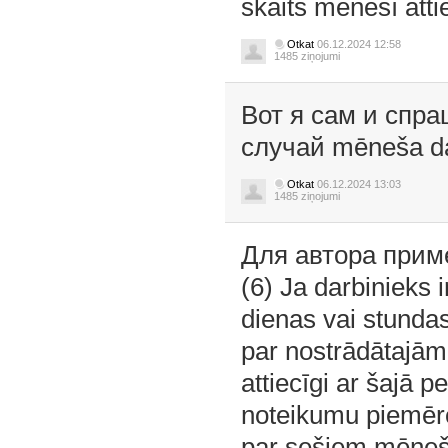
skaits mēnesī atti
Otkat
06.12.2024 12:58
1485 ziņojumi
Вот я сам и спра
случай mēneša da
Otkat
06.12.2024 13:03
1485 ziņojumi
Для автора приме
(6) Ja darbinieks
dienas vai stunda
par nostrādātajā
attiecīgi ar šajā 
noteikumu piemēro 
par sešiem mēneš