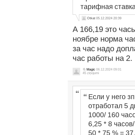
тарифная ставка
Otkat
05.12.2024 20:39
А 166,19 это час
ноябре норма час
за час надо доп
час работы на 2.
Magic
06.12.2024 09:01
45 ziņojumi
Если у него зп
отработал 5 д
1000/ 160 часо
6,25 * 8 часов/
50 * 75 % = 37