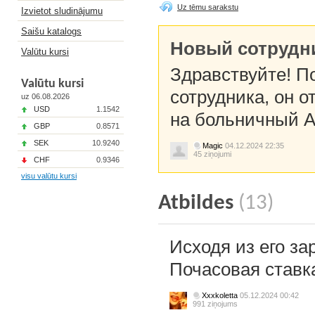
Uz tēmu sarakstu
Izvietot sludinājumu
Saišu katalogs
Новый сотрудн
Valūtu kursi
Здравствуйте! П
Valūtu kursi
сотрудника, он о
uz 06.08.2026
USD
1.1542
на больничный А
GBP
0.8571
SEK
10.9240
Magic
04.12.2024 22:35
45 ziņojumi
CHF
0.9346
visu valūtu kursi
Atbildes
(13)
Исходя из его за
Почасовая ставк
Xxxkoletta
05.12.2024 00:42
991 ziņojums