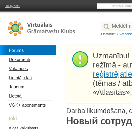
По-русски
Piemēram:
PVN dekla
Forums
Uzmanību! J
Dokumenti
režīmā - au
Vakances
reģistrējati
Lietotāju faili
(tēmas / at
Jaunumi
«Atlasītās»
Lietotāji
VGK+ abonements
Darba likumdošana, d
Rīki
Новый сотруд
Algas kalkulators