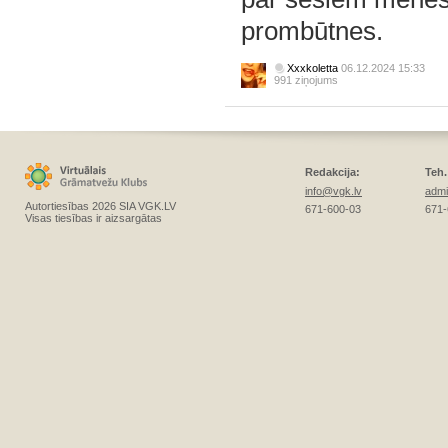
prombūtnes.
Xxxkoletta
06.12.2024 15:33
991 ziņojums
Redakcija:
Teh.
info@vgk.lv
admi
Autortiesības 2026 SIA VGK.LV
671-600-03
671-
Visas tiesības ir aizsargātas