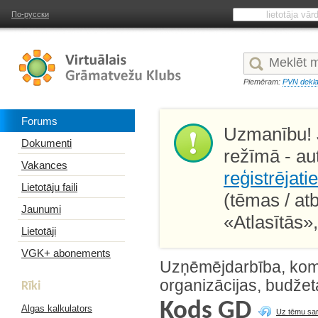
По-русски
Piemēram:
PVN dekla
Forums
Uzmanību! J
Dokumenti
režīmā - au
Vakances
reģistrējati
Lietotāju faili
(tēmas / at
Jaunumi
«Atlasītās»
Lietotāji
VGK+ abonements
Uzņēmējdarbība, kome
organizācijas, budžet
Rīki
Kods GD
Algas kalkulators
Uz tēmu sa