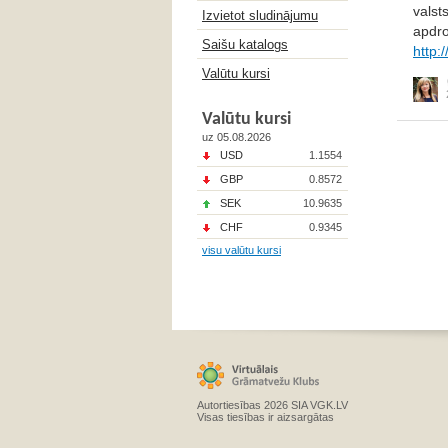
valst
Izvietot sludinājumu
apdro
Saišu katalogs
http:
Valūtu kursi
Valūtu kursi
uz 05.08.2026
USD
1.1554
GBP
0.8572
SEK
10.9635
CHF
0.9345
visu valūtu kursi
Autortiesības 2026 SIA VGK.LV
Visas tiesības ir aizsargātas