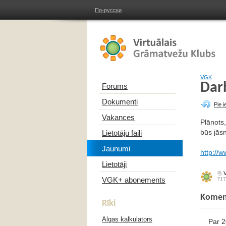
По-русски
VGK
Dar
Forums
Dokumenti
Pie 
Vakances
Plānots
būs jāsn
Lietotāju faili
Jaunumi
http://
Lietotāji
VGK+ abonements
717
Komen
Rīki
Algas kalkulators
Par 2