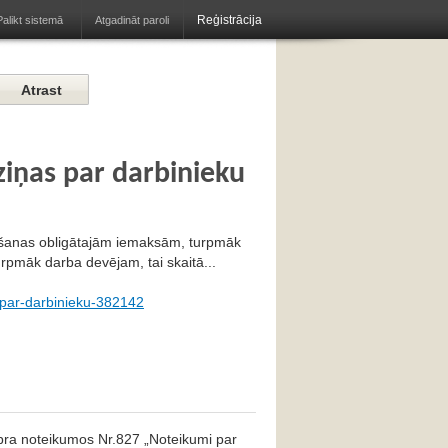
Reģistrācija
Atgadināt paroli
Palikt sistemā
ziņas par darbinieku
nāšanas obligātajām iemaksām, turpmāk
urpmāk darba devējam, tai skaitā...
-par-darbinieku-382142
ra noteikumos Nr.827 „Noteikumi par