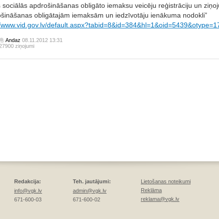
s sociālās apdrošināšanas obligāto iemaksu veicēju reģistrāciju un ziņo
šināšanas obligātajām iemaksām un iedzīvotāju ienākuma nodokli”
//www.vid.gov.lv/default.aspx?tabid=8&id=384&hl=1&oid=5439&otype=1
Andaz
08.11.2012 13:31
27900 ziņojumi
Redakcija:
Teh. jautājumi:
Lietošanas noteikumi
Reklāma
info@vgk.lv
admin@vgk.lv
reklama@vgk.lv
671-600-03
671-600-02