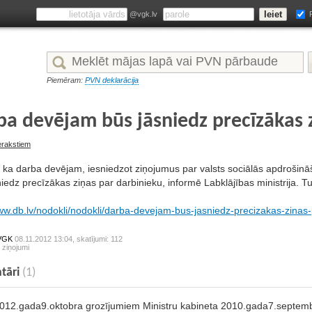
@vgk.lv
Piemēram:
PVN deklarācija
ba devējam būs jāsniedz precīzākas 
ierakstiem
, ka darba devējam, iesniedzot ziņojumus par valsts sociālās apdroši
iedz precīzākas ziņas par darbinieku, informē Labklājības ministrija. T
www.db.lv/nodokli/nodokli/darba-devejam-bus-jasniedz-precizakas-zinas
VGK
08.11.2012 13:04, skatījumi: 112
 ziņojumi
tāri
(1)
012.gada9.oktobra grozījumiem Ministru kabineta 2010.gada7.septemb