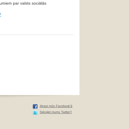
jumiem par valsts sociālās
7
Atrast mūs Facebook’ā
Sekojiet mums Twitter’ī