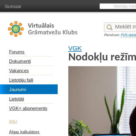
По-русски
Piemēram:
PVN dekla
VGK
Forums
Nodokļu režīm
Dokumenti
Vakances
Lietotāju faili
Jaunumi
Lietotāji
VGK+ abonements
Rīki
Algas kalkulators