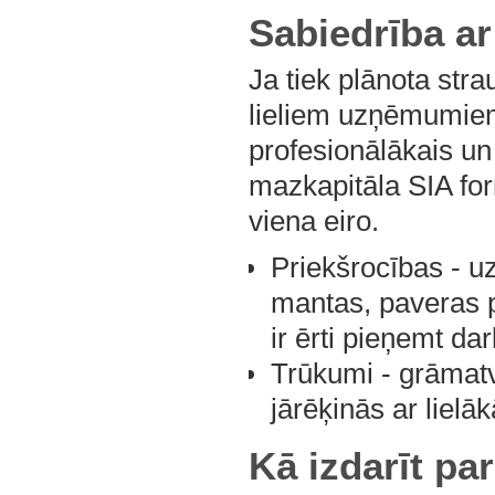
Sabiedrība ar
Ja tiek plānota str
lieliem uzņēmumiem
profesionālākais un 
mazkapitāla SIA for
viena eiro.
Priekšrocības - u
mantas, paveras p
ir ērti pieņemt da
Trūkumi - grāmatv
jārēķinās ar liel
Kā izdarīt par