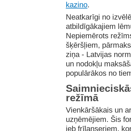
kazino
.
Neatkarīgi no izvē
atbildīgākajiem lēm
Nepiemērots režīms 
šķēršļiem, pārmak
ziņa - Latvijas nor
un nodokļu maksāša
populārākos no tie
Saimnieciskās
režīmā
Vienkāršākais un a
uzņēmējiem. Šis form
jeb frīlanseriem, k