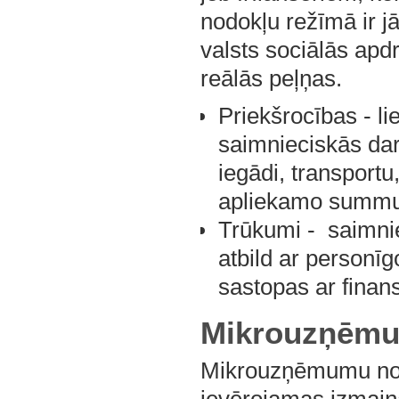
nodokļu režīmā ir j
valsts sociālās ap
reālās peļņas.
Priekšrocības - li
saimnieciskās dar
iegādi, transportu
apliekamo summu
Trūkumi - saimni
atbild ar personīg
sastopas ar finan
Mikrouzņēmu
Mikrouzņēmumu nodo