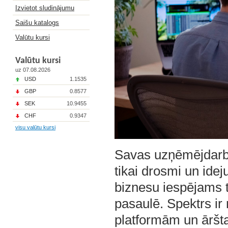
Izvietot sludinājumu
Saišu katalogs
Valūtu kursi
Valūtu kursi
uz 07.08.2026
USD
1.1535
GBP
0.8577
SEK
10.9455
CHF
0.9347
visu valūtu kursi
Savas uzņēmējdarbī
tikai drosmi un idej
biznesu iespējams t
pasaulē. Spektrs ir
platformām un āršta