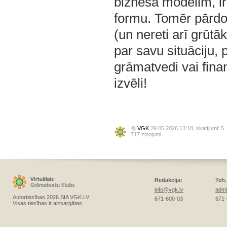
biznesa modelim, i
formu. Tomēr pārdo
(un nereti arī grūt
par savu situāciju, p
grāmatvedi vai fina
izvēli!
VGK
29.05.2026 13:18, skatījumi: 5
717 ziņojumi
Redakcija:
Teh.
info@vgk.lv
admi
Autortiesības 2026 SIA VGK.LV
671-600-03
671-
Visas tiesības ir aizsargātas