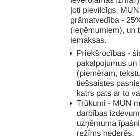
ievērojamas izmaiņa
ļoti pievilcīgs. MU
grāmatvedība - 25%
(ieņēmumiem), un ta
iemaksas.
Priekšrocības - ši
pakalpojumus un 
(piemēram, tekstu 
tiešsaistes pasnie
katrs pats ar to var
Trūkumi - MUN ma
darbības izdevumu
uzņēmuma īpašniek
režīms nederēs.