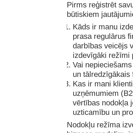
Pirms reģistrēt sav
būtiskiem jautājum
Kāds ir manu izd
prasa regulārus f
darbības veicējs 
izdevīgāki režīmi
Vai nepieciešams a
un tālredzīgākais
Kas ir mani klient
uzņēmumiem (B2B 
vērtības nodokļa 
uzticamību un pro
Nodokļu režīma izvē