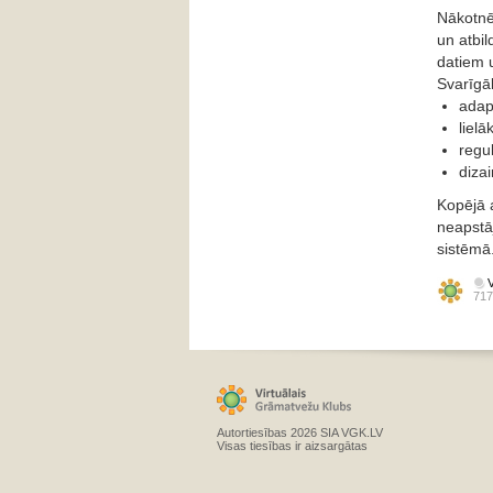
Nākotnē 
un atbil
datiem u
Svarīgā
adap
liel
regu
dizai
Kopējā a
neapstāj
sistēmā
717
Autortiesības 2026 SIA VGK.LV
Visas tiesības ir aizsargātas