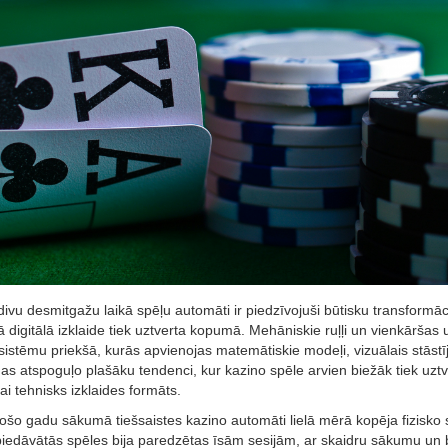
ivu desmitgažu laikā spēļu automāti ir piedzīvojuši būtisku transformācij
kā digitālā izklaide tiek uztverta kopumā. Mehāniskie ruļļi un vienkāršas 
 sistēmu priekšā, kurās apvienojas matemātiskie modeļi, vizuālais stāstī
s atspoguļo plašāku tendenci, kur kazino spēle arvien biežāk tiek uztve
kai tehnisks izklaides formāts.
ošo gadu sākumā tiešsaistes kazino automāti lielā mērā kopēja fizisko s
piedāvātās spēles bija paredzētas īsām sesijām, ar skaidru sākumu un 