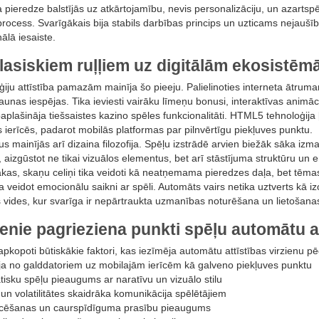
a pieredze balstījās uz atkārtojamību, nevis personalizāciju, un azartsp
process. Svarīgākais bija stabils darbības princips un uzticams nejaušīb
ālā iesaiste.
lasiskiem ruļļiem uz digitālām ekosistē
iju attīstība pamazām mainīja šo pieeju. Palielinoties interneta ātruma
aunas iespējas. Tika ieviesti vairāku līmeņu bonusi, interaktīvas animāci
paplašināja tiešsaistes kazino spēles funkcionalitāti. HTML5 tehnoloģija
ierīcēs, padarot mobilās platformas par pilnvērtīgu piekļuves punktu.
us mainījās arī dizaina filozofija. Spēļu izstrādē arvien biežāk sāka iz
, aizgūstot ne tikai vizuālos elementus, bet arī stāstījuma struktūru un
ākas, skaņu celiņi tika veidoti kā neatņemama pieredzes daļa, bet tēm
a veidot emocionālu saikni ar spēli. Automāts vairs netika uztverts kā i
s vides, kur svarīga ir nepārtraukta uzmanības noturēšana un lietošana
enie pagrieziena punkti spēļu automātu at
kopoti būtiskākie faktori, kas iezīmēja automātu attīstības virzienu pē
ja no galddatoriem uz mobilajām ierīcēm kā galveno piekļuves punktu
tisku spēļu pieaugums ar naratīvu un vizuālo stilu
un volatilitātes skaidrāka komunikācija spēlētājiem
ncēšanas un caurspīdīguma prasību pieaugums