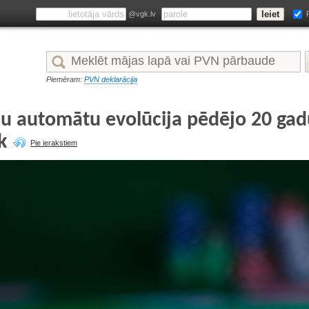
@vgk.lv
Piemēram:
PVN deklarācija
ļu automātu evolūcija pēdējo 20 gadu
āk
Pie ierakstiem