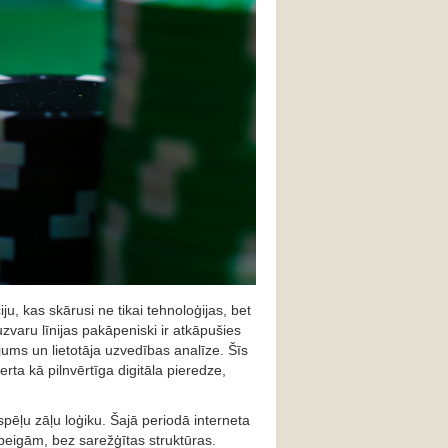
u, kas skārusi ne tikai tehnoloģijas, bet
uzvaru līnijas pakāpeniski ir atkāpušies
jums un lietotāja uzvedības analīze. Šīs
rta kā pilnvērtīga digitāla pieredze,
pēļu zāļu loģiku. Šajā periodā interneta
beigām, bez sarežģītas struktūras.