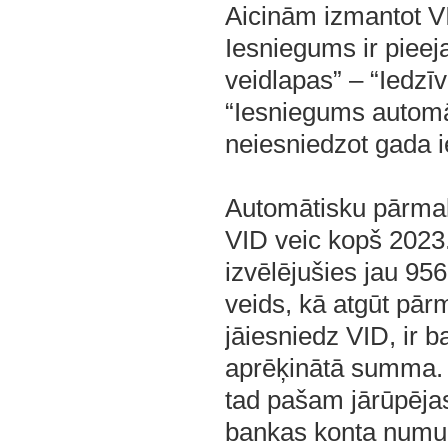
Aicinām izmantot V
Iesniegums ir piee
veidlapas” – “Iedz
“Iesniegums automā
neiesniedzot gada 
Automātisku pārmak
VID veic kopš 2023
izvēlējušies jau 9562
veids, kā atgūt pārm
jāiesniedz VID, ir 
aprēķinātā summa. T
tad pašam jārūpējas 
bankas konta numurs,