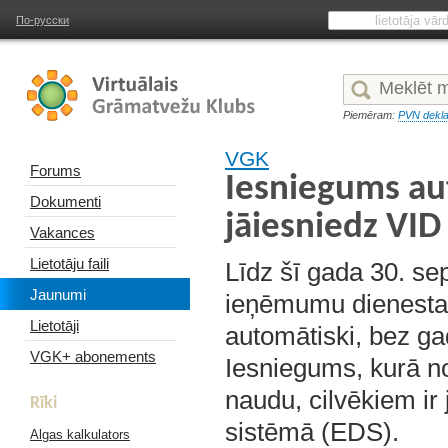
По-русски
Piemēram:
PVN dekla
VGK
Forums
Iesniegums au
Dokumenti
jāiesniedz VID
Vakances
Lietotāju faili
Līdz šī gada 30. sep
Jaunumi
ieņēmumu dienesta
Lietotāji
automātiski, bez g
VGK+ abonements
Iesniegums, kurā no
naudu, cilvēkiem ir
Rīki
sistēmā (EDS).
Algas kalkulators