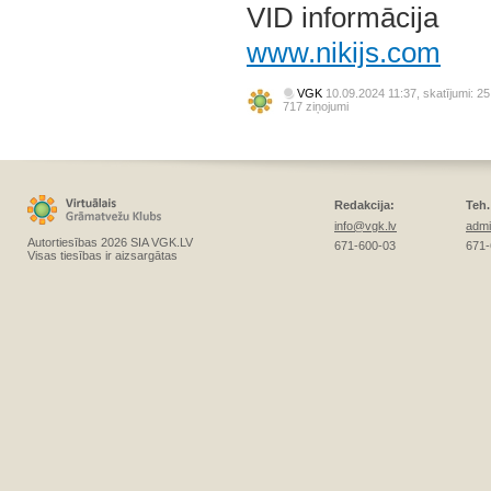
VID informācija
www.nikijs.com
VGK
10.09.2024 11:37, skatījumi: 25
717 ziņojumi
Redakcija:
Teh.
info@vgk.lv
admi
Autortiesības 2026 SIA VGK.LV
671-600-03
671-
Visas tiesības ir aizsargātas