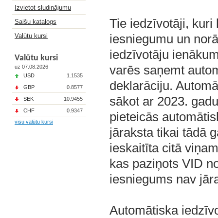
Izvietot sludinājumu
Tie iedzīvotāji, kur
Saišu katalogs
iesniegumu un norā
Valūtu kursi
iedzīvotāju ienāku
Valūtu kursi
varēs saņemt autom
uz 07.08.2026
USD
1.1535
deklarāciju. Automā
GBP
0.8577
sākot ar 2023. gadu
SEK
10.9455
CHF
0.9347
pieteicās automātis
visu valūtu kursi
jāraksta tikai tādā 
ieskaitīta citā viņ
kas paziņots VID no
iesniegums nav jār
Automātiska iedzīv