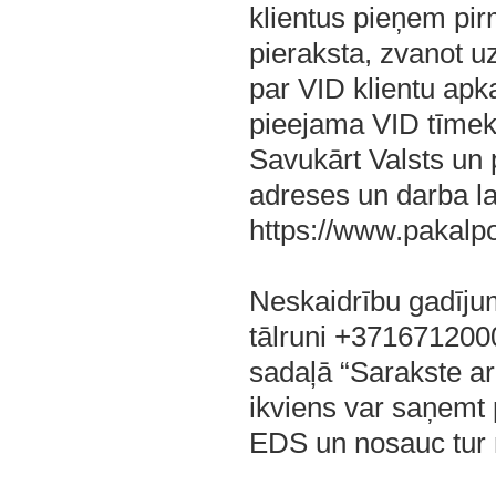
klientus pieņem pir
pieraksta, zvanot 
par VID klientu ap
pieejama VID tīmekļ
Savukārt Valsts un 
adreses un darba la
https://www.pakalpo
Neskaidrību gadījum
tālruni +371671200
sadaļā “Sarakste ar
ikviens var saņemt 
EDS un nosauc tur