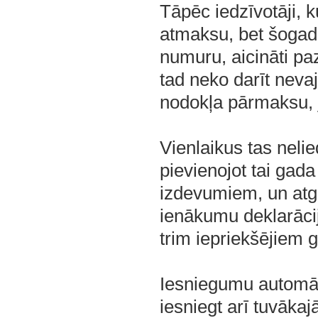
Tāpēc iedzīvotāji, 
atmaksu, bet šogad
numuru, aicināti pa
tad neko darīt nev
nodokļa pārmaksu, j
Vienlaikus tas neli
pievienojot tai gada
izdevumiem, un atg
ienākumu deklarāci
trim iepriekšējiem 
Iesniegumu automāti
iesniegt arī tuvāka