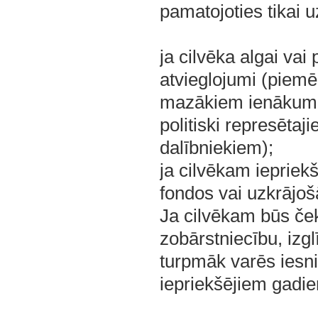
pamatojoties tikai u
ja cilvēka algai vai
atvieglojumi (piem
mazākiem ienākumie
politiski represēta
dalībniekiem);
ja cilvēkam iepriekš
fondos vai uzkrājoš
Ja cilvēkam būs če
zobārstniecību, izgl
turpmāk varēs iesni
iepriekšējiem gadie