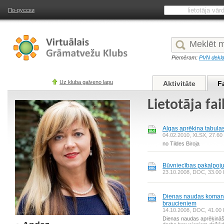
По-русски
Piemēram:
PVN dekla
Uz kluba galveno lapu
Aktivitāte
F
Lietotāja fa
Algas aprēķina tabula
04.02.2010, XLSX, 27.60 
no Tildes Biroja
Būvniecības pakalpoj
23.10.2008, DOC, 33.00 K
Dienas naudas koman
braucieniem
14.10.2008, DOC, 41.00 K
Dienas naudas aprēķinā