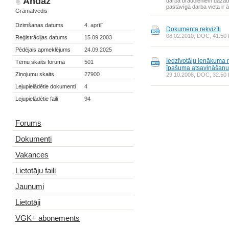
Andaz
darba braucieniem dažādās
pastāvīgā darba vieta ir ā
Grāmatvedis
Dzimšanas datums
4. aprīlī
Dokumenta rekvizīti
08.02.2010, DOC, 41.50 K
Reģistrācijas datums
15.09.2003
Pēdējais apmeklējums
24.09.2025
Iedzīvotāju ienākuma 
Tēmu skaits forumā
501
īpašuma atsavināšanu
Ziņojumu skaits
27900
29.10.2008, DOC, 32.50 K
Lejupielādētie dokumenti
4
Lejupielādētie faili
94
Forums
Dokumenti
Vakances
Lietotāju faili
Jaunumi
Lietotāji
VGK+ abonements