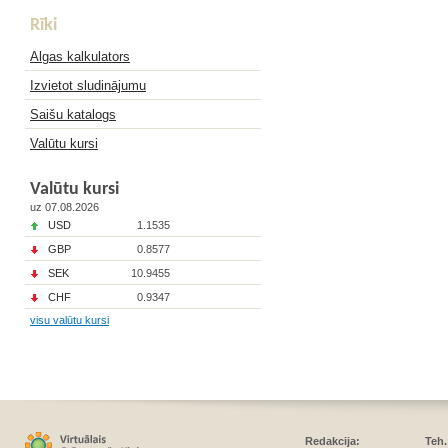
Rīki
Algas kalkulators
Izvietot sludinājumu
Saišu katalogs
Valūtu kursi
Valūtu kursi
uz 07.08.2026
USD
1.1535
GBP
0.8577
SEK
10.9455
CHF
0.9347
visu valūtu kursi
Redakcija:
Teh.